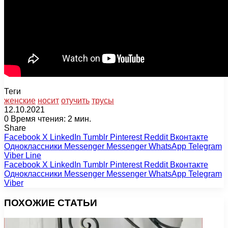
Теги
женские
носит
отучить
трусы
12.10.2021
0
Время чтения: 2 мин.
Share
Facebook
X
LinkedIn
Tumblr
Pinterest
Reddit
Вконтакте
Одноклассники
Messenger
Messenger
WhatsApp
Telegram
Viber
Line
Facebook
X
LinkedIn
Tumblr
Pinterest
Reddit
Вконтакте
Одноклассники
Messenger
Messenger
WhatsApp
Telegram
Viber
ПОХОЖИЕ СТАТЬИ