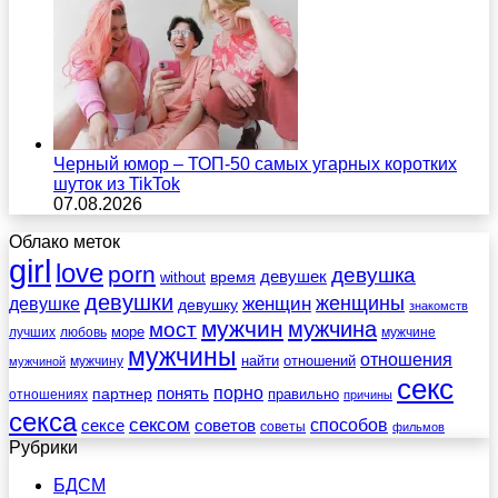
Черный юмор – ТОП-50 самых угарных коротких
шуток из TikTok
07.08.2026
Облако меток
girl
love
porn
девушка
девушек
without
время
девушки
женщины
женщин
девушке
девушку
знакомств
мужчин
мужчина
мост
море
лучших
любовь
мужчине
мужчины
отношения
найти
отношений
мужчину
мужчиной
секс
порно
понять
партнер
правильно
отношениях
причины
секса
сексом
советов
способов
сексе
советы
фильмов
Рубрики
БДСМ