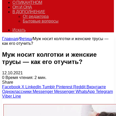
О ПИКАНТНОМ
ОН И ОНА
В ДОПОЛНЕНИЕ
От редактора
Бытовые вопросы
Искать
Главная
/
Фетиш
/
Муж носит колготки и женские трусы —
как его отучить?
Муж носит колготки и женские
трусы — как его отучить?
12.10.2021
0
Время чтения: 2 мин.
Share
Facebook
X
LinkedIn
Tumblr
Pinterest
Reddit
Вконтакте
Одноклассники
Messenger
Messenger
WhatsApp
Telegram
Viber
Line