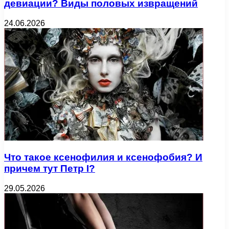
девиации? Виды половых извращений
24.06.2026
Что такое ксенофилия и ксенофобия? И
причем тут Петр I?
29.05.2026