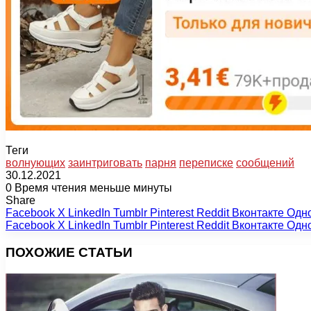
Теги
волнующих
заинтриговать
парня
переписке
сообщений
30.12.2021
0
Время чтения меньше минуты
Share
Facebook
X
LinkedIn
Tumblr
Pinterest
Reddit
Вконтакте
Одн
Facebook
X
LinkedIn
Tumblr
Pinterest
Reddit
Вконтакте
Одн
ПОХОЖИЕ СТАТЬИ