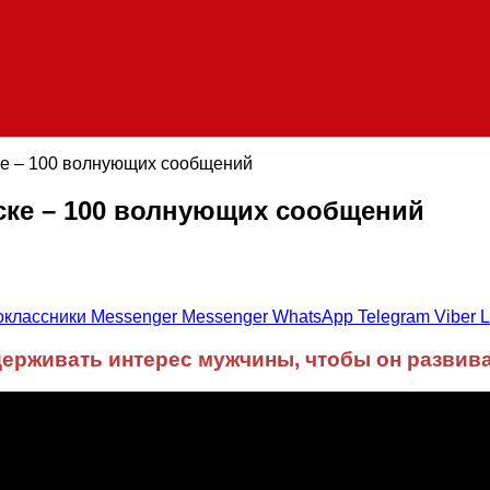
ске – 100 волнующих сообщений
иске – 100 волнующих сообщений
оклассники
Messenger
Messenger
WhatsApp
Telegram
Viber
L
удерживать интерес мужчины, чтобы он развив