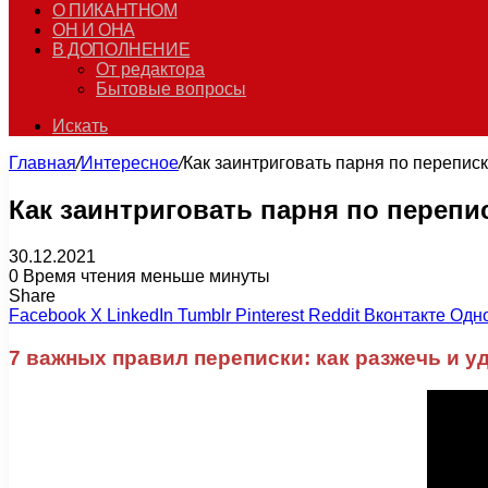
О ПИКАНТНОМ
ОН И ОНА
В ДОПОЛНЕНИЕ
От редактора
Бытовые вопросы
Искать
Главная
/
Интересное
/
Как заинтриговать парня по перепи
Как заинтриговать парня по переп
30.12.2021
0
Время чтения меньше минуты
Share
Facebook
X
LinkedIn
Tumblr
Pinterest
Reddit
Вконтакте
Одн
7 важных правил переписки: как разжечь и 