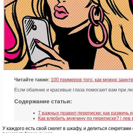
Читайте также:
100 примеров того, как можно заинт
Если обаяние и красивые глаза помогают вам при ли
Содержание статьи:
7 важных правил переписки: как разжечь 
Как влюбить мужчину по переписке? | лев
У каждого есть свой скелет в шкафу, и делиться секретам