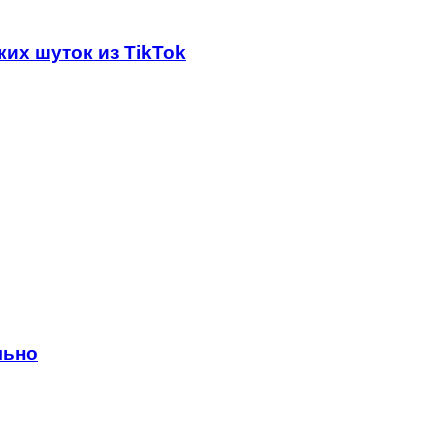
их шуток из TikTok
льно