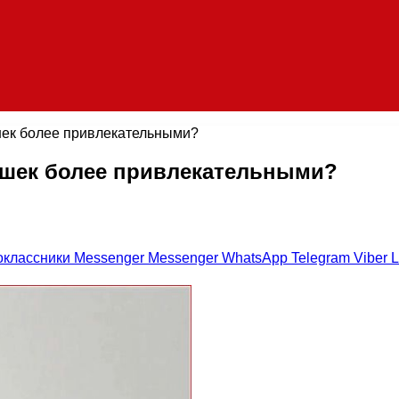
ушек более привлекательными?
вушек более привлекательными?
оклассники
Messenger
Messenger
WhatsApp
Telegram
Viber
L