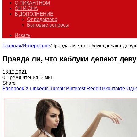
О ПИКАНТНОМ
ОН И ОНА
В ДОПОЛНЕНИЕ
От редактора
Бытовые вопросы
Искать
Главная
/
Интересное
/
Правда ли, что каблуки делают дев
Правда ли, что каблуки делают де
13.12.2021
0
Время чтения: 3 мин.
Share
Facebook
X
LinkedIn
Tumblr
Pinterest
Reddit
Вконтакте
Одн