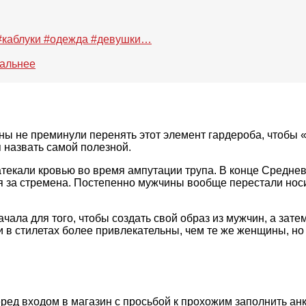
a #каблуки #одежда #девушки…
уальнее
ны не преминули перенять этот элемент гардероба, чтобы «
 назвать самой полезной.
атекали кровью во время ампутации трупа. В конце Средне
я за стремена. Постепенно мужчины вообще перестали нос
ала для того, чтобы создать свой образ из мужчин, а затем
и в стилетах более привлекательны, чем те же женщины, н
ед входом в магазин с просьбой к прохожим заполнить анке