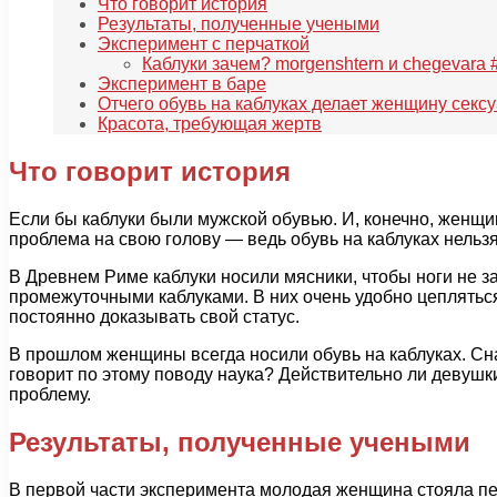
Что говорит история
Результаты, полученные учеными
Эксперимент с перчаткой
Каблуки зачем? morgenshtern и chegevar
Эксперимент в баре
Отчего обувь на каблуках делает женщину секс
Красота, требующая жертв
Что говорит история
Если бы каблуки были мужской обувью. И, конечно, женщи
проблема на свою голову — ведь обувь на каблуках нельзя
В Древнем Риме каблуки носили мясники, чтобы ноги не з
промежуточными каблуками. В них очень удобно цеплятьс
постоянно доказывать свой статус.
В прошлом женщины всегда носили обувь на каблуках. Снач
говорит по этому поводу наука? Действительно ли девушк
проблему.
Результаты, полученные учеными
В первой части эксперимента молодая женщина стояла пер