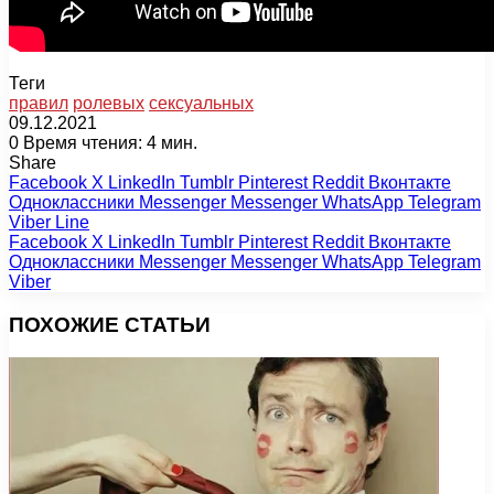
Теги
правил
ролевых
сексуальных
09.12.2021
0
Время чтения: 4 мин.
Share
Facebook
X
LinkedIn
Tumblr
Pinterest
Reddit
Вконтакте
Одноклассники
Messenger
Messenger
WhatsApp
Telegram
Viber
Line
Facebook
X
LinkedIn
Tumblr
Pinterest
Reddit
Вконтакте
Одноклассники
Messenger
Messenger
WhatsApp
Telegram
Viber
ПОХОЖИЕ СТАТЬИ