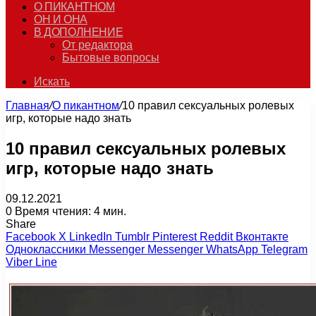
О ПИКАНТНОМ
ОН И ОНА
В ДОПОЛНЕНИЕ
От редактора
Бытовые вопросы
Искать
Главная
/
О пикантном
/
10 правил сексуальных ролевых
игр, которые надо знать
10 правил сексуальных ролевых
игр, которые надо знать
09.12.2021
0
Время чтения: 4 мин.
Share
Facebook
X
LinkedIn
Tumblr
Pinterest
Reddit
Вконтакте
Одноклассники
Messenger
Messenger
WhatsApp
Telegram
Viber
Line