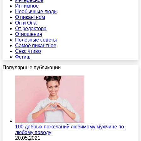
Интересное
Интимное
Необычные люди
О пикантном
Он и Она
От редактора
Отношения
Полезные советы
Самое пикантное
Секс чтиво
Фетиш
Популярные публикации
100 добрых пожеланий любимому мужчине по
любому поводу
20.05.2021