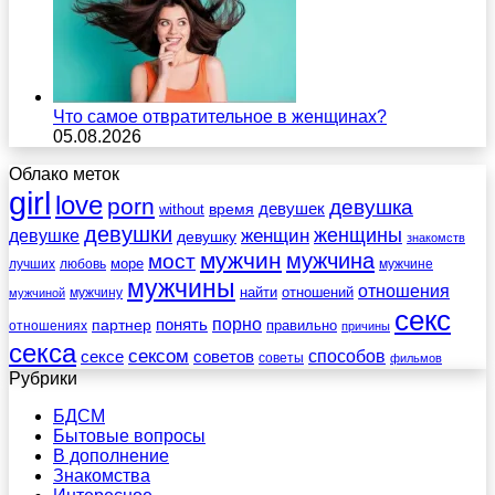
Что самое отвратительное в женщинах?
05.08.2026
Облако меток
girl
love
porn
девушка
девушек
without
время
девушки
женщины
женщин
девушке
девушку
знакомств
мужчин
мужчина
мост
море
лучших
любовь
мужчине
мужчины
отношения
найти
отношений
мужчину
мужчиной
секс
порно
понять
партнер
правильно
отношениях
причины
секса
сексом
советов
способов
сексе
советы
фильмов
Рубрики
БДСМ
Бытовые вопросы
В дополнение
Знакомства