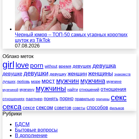
Черный юмор – ТОП-50 самых угарных коротких
шуток из TikTok
07.08.2026
Облако меток
girl
love
porn
девушка
девушек
without
время
девушки
женщины
женщин
девушке
девушку
знакомств
мужчин
мужчина
мост
море
лучших
любовь
мужчине
мужчины
отношения
найти
отношений
мужчину
мужчиной
секс
порно
понять
партнер
правильно
отношениях
причины
секса
сексом
советов
способов
сексе
советы
фильмов
Рубрики
БДСМ
Бытовые вопросы
В дополнение