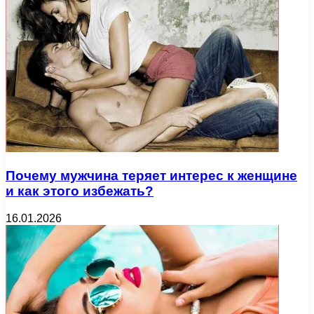
Почему мужчина теряет интерес к женщине
и как этого избежать?
16.01.2026