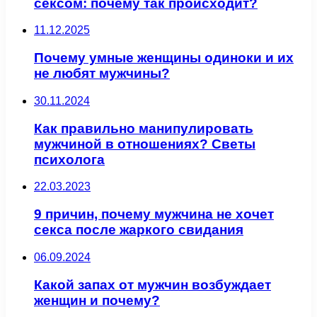
сексом: почему так происходит?
11.12.2025
Почему умные женщины одиноки и их
не любят мужчины?
30.11.2024
Как правильно манипулировать
мужчиной в отношениях? Светы
психолога
22.03.2023
9 причин, почему мужчина не хочет
секса после жаркого свидания
06.09.2024
Какой запах от мужчин возбуждает
женщин и почему?