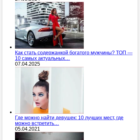
Как стать содержанкой богатого мужчины? ТОП —
10 самых актуальных…
07.04.2025
Где можно найти девушек: 10 лучших мест, где
можно встретить…
05.04.2021