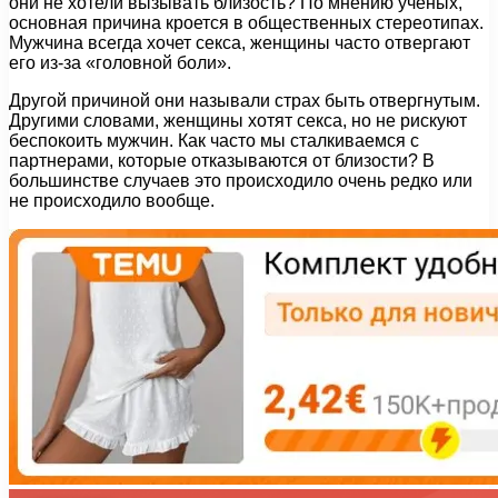
они не хотели вызывать близость? По мнению ученых,
основная причина кроется в общественных стереотипах.
Мужчина всегда хочет секса, женщины часто отвергают
его из-за «головной боли».
Другой причиной они называли страх быть отвергнутым.
Другими словами, женщины хотят секса, но не рискуют
беспокоить мужчин. Как часто мы сталкиваемся с
партнерами, которые отказываются от близости? В
большинстве случаев это происходило очень редко или
не происходило вообще.