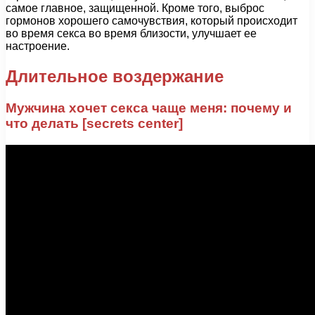
самое главное, защищенной. Кроме того, выброс
гормонов хорошего самочувствия, который происходит
во время секса во время близости, улучшает ее
настроение.
Длительное воздержание
Мужчина хочет секса чаще меня: почему и
что делать [secrets center]