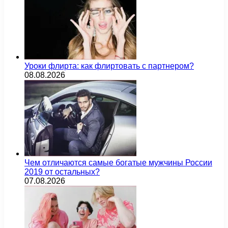
Уроки флирта: как флиртовать с партнером?
08.08.2026
Чем отличаются самые богатые мужчины России
2019 от остальных?
07.08.2026