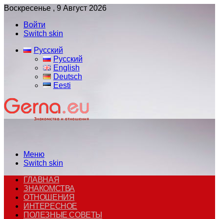
Воскресенье , 9 Август 2026
Войти
Switch skin
Русский
Русский
English
Deutsch
Eesti
Меню
Switch skin
ГЛАВНАЯ
ЗНАКОМСТВА
ОТНОШЕНИЯ
ИНТЕРЕСНОЕ
ПОЛЕЗНЫЕ СОВЕТЫ