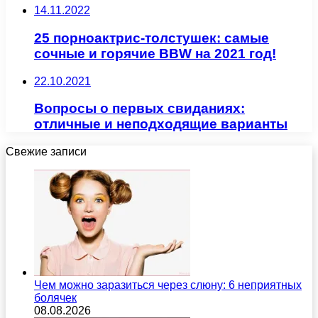
14.11.2022
25 порноактрис-толстушек: самые
сочные и горячие BBW на 2021 год!
22.10.2021
Вопросы о первых свиданиях:
отличные и неподходящие варианты
Свежие записи
Чем можно заразиться через слюну: 6 неприятных
болячек
08.08.2026