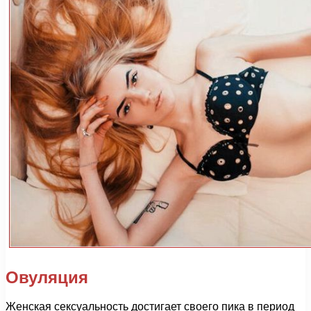
Овуляция
Женская сексуальность достигает своего пика в период