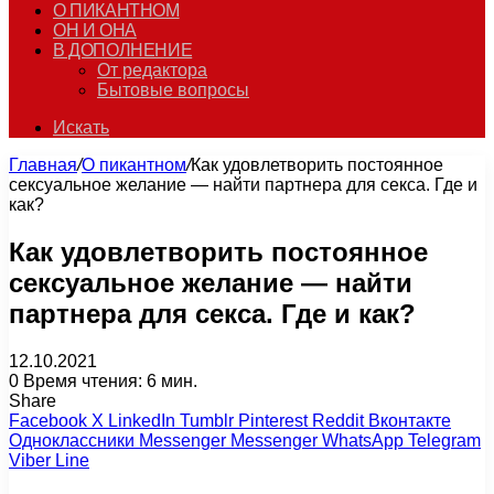
О ПИКАНТНОМ
ОН И ОНА
В ДОПОЛНЕНИЕ
От редактора
Бытовые вопросы
Искать
Главная
/
О пикантном
/
Как удовлетворить постоянное
сексуальное желание — найти партнера для секса. Где и
как?
Как удовлетворить постоянное
сексуальное желание — найти
партнера для секса. Где и как?
12.10.2021
0
Время чтения: 6 мин.
Share
Facebook
X
LinkedIn
Tumblr
Pinterest
Reddit
Вконтакте
Одноклассники
Messenger
Messenger
WhatsApp
Telegram
Viber
Line