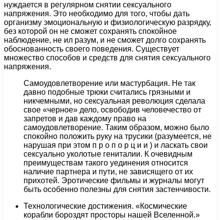
нуждается в регулярном снятии сексуального
напряжения. Это необходимо для того, чтобы дать
организму эмоциональную и физиологическую разрядку,
без которой он не сможет сохранять спокойное
наблюдение, не ил разум, и не сможет долго сохранять
обоснованность своего поведения. Существует
множество способов и средств для снятия сексуального
напряжения.
Самоудовлетворение или мастурбация. Не так
давно подобные трюки считались грязными и
никчемными, но сексуальная революция сделала
свое «черное» дело, освободив человечество от
запретов и дав каждому право на
самоудовлетворение. Таким образом, можно было
спокойно положить руку на трусики (разумеется, не
нарушая при этом п р о п о р ц и и ) и ласкать свои
сексуально уколотые гениталии. К очевидным
преимуществам такого уединения относится
наличие партнера и пути, не зависящего от их
прихотей. Эротические фильмы и журналы могут
быть особенно полезны для снятия застенчивости.
Технологические достижения. «Космические
корабли бороздят просторы нашей Вселенной.»