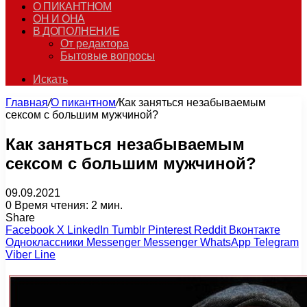
О ПИКАНТНОМ
ОН И ОНА
В ДОПОЛНЕНИЕ
От редактора
Бытовые вопросы
Искать
Главная
/
О пикантном
/
Как заняться незабываемым
сексом с большим мужчиной?
Как заняться незабываемым
сексом с большим мужчиной?
09.09.2021
0
Время чтения: 2 мин.
Share
Facebook
X
LinkedIn
Tumblr
Pinterest
Reddit
Вконтакте
Одноклассники
Messenger
Messenger
WhatsApp
Telegram
Viber
Line