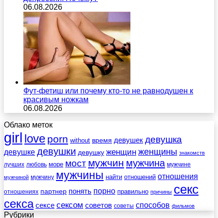
06.08.2026
Фут-фетиш или почему кто-то не равнодушен к
красивым ножкам
06.08.2026
Облако меток
girl
love
porn
девушка
девушек
without
время
девушки
женщины
женщин
девушке
девушку
знакомств
мужчин
мужчина
мост
море
лучших
любовь
мужчине
мужчины
отношения
найти
отношений
мужчину
мужчиной
секс
порно
понять
партнер
правильно
отношениях
причины
секса
сексом
советов
способов
сексе
советы
фильмов
Рубрики