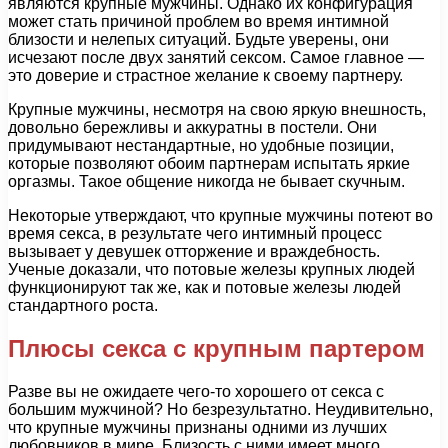
являются крупные мужчины. Однако их конфигурация
может стать причиной проблем во время интимной
близости и нелепых ситуаций. Будьте уверены, они
исчезают после двух занятий сексом. Самое главное —
это доверие и страстное желание к своему партнеру.
Крупные мужчины, несмотря на свою яркую внешность,
довольно бережливы и аккуратны в постели. Они
придумывают нестандартные, но удобные позиции,
которые позволяют обоим партнерам испытать яркие
оргазмы. Такое общение никогда не бывает скучным.
Некоторые утверждают, что крупные мужчины потеют во
время секса, в результате чего интимный процесс
вызывает у девушек отторжение и враждебность.
Ученые доказали, что потовые железы крупных людей
функционируют так же, как и потовые железы людей
стандартного роста.
Плюсы секса с крупным партером
Разве вы не ожидаете чего-то хорошего от секса с
большим мужчиной? Но безрезультатно. Неудивительно,
что крупные мужчины признаны одними из лучших
любовников в мире. Близость с ними имеет много