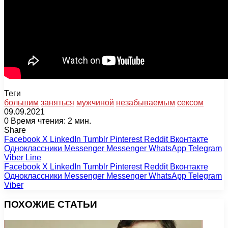
Теги
большим
заняться
мужчиной
незабываемым
сексом
09.09.2021
0
Время чтения: 2 мин.
Share
Facebook
X
LinkedIn
Tumblr
Pinterest
Reddit
Вконтакте
Одноклассники
Messenger
Messenger
WhatsApp
Telegram
Viber
Line
Facebook
X
LinkedIn
Tumblr
Pinterest
Reddit
Вконтакте
Одноклассники
Messenger
Messenger
WhatsApp
Telegram
Viber
ПОХОЖИЕ СТАТЬИ