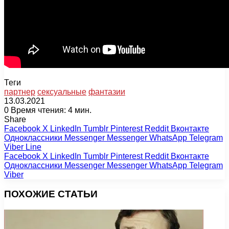
Теги
партнер
сексуальные
фантазии
13.03.2021
0
Время чтения: 4 мин.
Share
Facebook
X
LinkedIn
Tumblr
Pinterest
Reddit
Вконтакте
Одноклассники
Messenger
Messenger
WhatsApp
Telegram
Viber
Line
Facebook
X
LinkedIn
Tumblr
Pinterest
Reddit
Вконтакте
Одноклассники
Messenger
Messenger
WhatsApp
Telegram
Viber
ПОХОЖИЕ СТАТЬИ