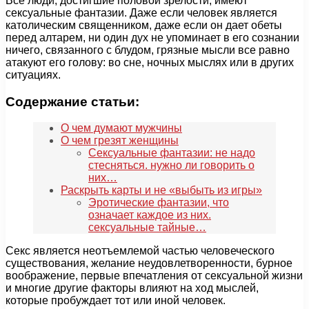
Все люди, достигшие половой зрелости, имеют
сексуальные фантазии. Даже если человек является
католическим священником, даже если он дает обеты
перед алтарем, ни один дух не упоминает в его сознании
ничего, связанного с блудом, грязные мысли все равно
атакуют его голову: во сне, ночных мыслях или в других
ситуациях.
Содержание статьи:
О чем думают мужчины
О чем грезят женщины
Сексуальные фантазии: не надо
стесняться. нужно ли говорить о
них…
Раскрыть карты и не «выбыть из игры»
Эротические фантазии, что
означает каждое из них.
сексуальные тайные…
Секс является неотъемлемой частью человеческого
существования, желание неудовлетворенности, бурное
воображение, первые впечатления от сексуальной жизни
и многие другие факторы влияют на ход мыслей,
которые пробуждает тот или иной человек.