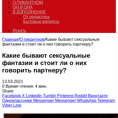
О ПИКАНТНОМ
ОН И ОНА
В ДОПОЛНЕНИЕ
От редактора
Бытовые вопросы
Искать
Главная
/
О пикантном
/
Какие бывают сексуальные
фантазии и стоит ли о них говорить партнеру?
Какие бывают сексуальные
фантазии и стоит ли о них
говорить партнеру?
13.03.2021
0
Время чтения: 4 мин.
Share
Facebook
X
LinkedIn
Tumblr
Pinterest
Reddit
Вконтакте
Одноклассники
Messenger
Messenger
WhatsApp
Telegram
Viber
Line