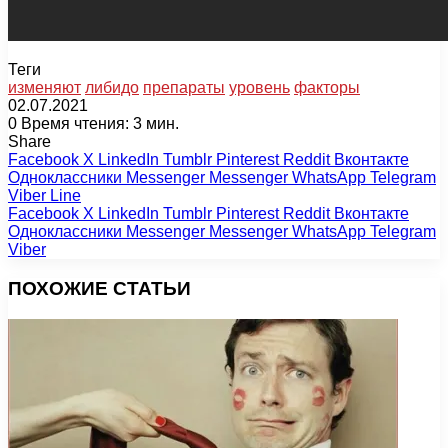
Теги
изменяют
либидо
препараты
уровень
факторы
02.07.2021
0
Время чтения: 3 мин.
Share
Facebook
X
LinkedIn
Tumblr
Pinterest
Reddit
Вконтакте
Одноклассники
Messenger
Messenger
WhatsApp
Telegram
Viber
Line
Facebook
X
LinkedIn
Tumblr
Pinterest
Reddit
Вконтакте
Одноклассники
Messenger
Messenger
WhatsApp
Telegram
Viber
ПОХОЖИЕ СТАТЬИ