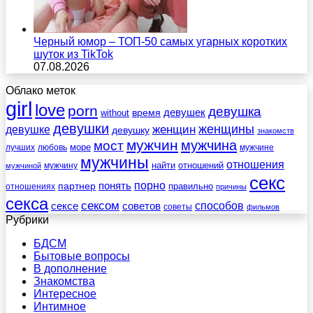
Черный юмор – ТОП-50 самых угарных коротких
шуток из TikTok
07.08.2026
Облако меток
girl
love
porn
девушка
девушек
without
время
девушки
женщины
женщин
девушке
девушку
знакомств
мужчин
мужчина
мост
море
лучших
любовь
мужчине
мужчины
отношения
найти
отношений
мужчину
мужчиной
секс
порно
понять
партнер
правильно
отношениях
причины
секса
сексом
советов
способов
сексе
советы
фильмов
Рубрики
БДСМ
Бытовые вопросы
В дополнение
Знакомства
Интересное
Интимное