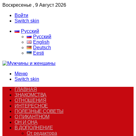
Воскресенье , 9 Август 2026
Войти
Switch skin
Русский
Русский
English
Deutsch
Eesti
Меню
Switch skin
ГЛАВНАЯ
ЗНАКОМСТВА
ОТНОШЕНИЯ
ИНТЕРЕСНОЕ
ПОЛЕЗНЫЕ СОВЕТЫ
О ПИКАНТНОМ
ОН И ОНА
В ДОПОЛНЕНИЕ
От редактора