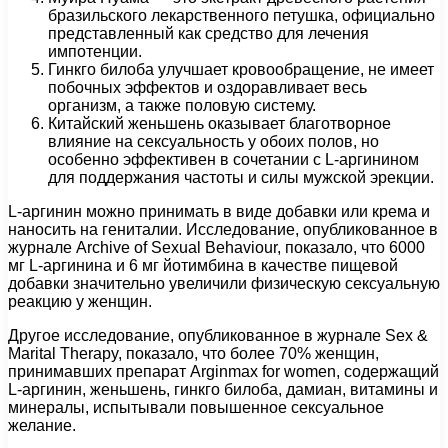
бразильского лекарственного петушка, официально
представленный как средство для лечения
импотенции.
Гинкго билоба улучшает кровообращение, не имеет
побочных эффектов и оздоравливает весь
организм, а также половую систему.
Китайский женьшень оказывает благотворное
влияние на сексуальность у обоих полов, но
особенно эффективен в сочетании с L-аргинином
для поддержания частоты и силы мужской эрекции.
L-аргинин можно принимать в виде добавки или крема и
наносить на гениталии. Исследование, опубликованное в
журнале Archive of Sexual Behaviour, показало, что 6000
мг L-аргинина и 6 мг йотимбина в качестве пищевой
добавки значительно увеличили физическую сексуальную
реакцию у женщин.
Другое исследование, опубликованное в журнале Sex &
Marital Therapy, показало, что более 70% женщин,
принимавших препарат Arginmax for women, содержащий
L-аргинин, женьшень, гинкго билоба, дамиан, витамины и
минералы, испытывали повышенное сексуальное
желание.