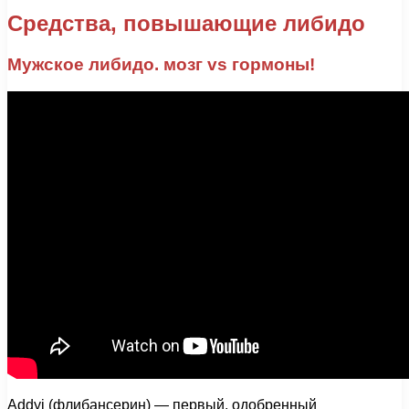
Средства, повышающие либидо
Мужское либидо. мозг vs гормоны!
Addyi (флибансерин) — первый, одобренный