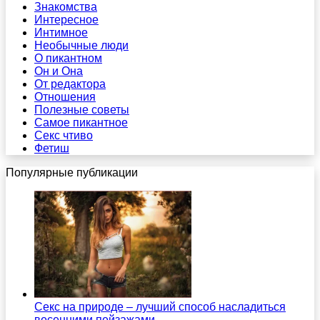
Знакомства
Интересное
Интимное
Необычные люди
О пикантном
Он и Она
От редактора
Отношения
Полезные советы
Самое пикантное
Секс чтиво
Фетиш
Популярные публикации
Секс на природе – лучший способ насладиться
весенними пейзажами