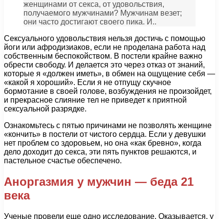
женщинами от секса, от удовольствия,
получаемого мужчинами? Мужчинам везет;
они часто достигают своего пика. И..
Сексуального удовольствия нельзя достичь с помощью
йоги или афродизиаков, если не проделана работа над
собственным беспокойством. В постели крайне важно
обрести свободу. И делается это через отказ от знаний,
которые я «должен иметь», в обмен на ощущение себя —
«какой я хороший». Если я не отпущу скучное
бормотание в своей голове, возбуждения не произойдет,
и прекрасное слияние тел не приведет к приятной
сексуальной разрядке.
Ознакомьтесь с пятью причинами не позволять женщине
«кончить» в постели от чистого сердца. Если у девушки
нет проблем со здоровьем, но она «как бревно», когда
дело доходит до секса, эти пять пунктов решаются, и
пастельное счастье обеспечено.
Аноргазмия у мужчин — беда 21
века
Ученые провели еще одно исследование. Оказывается, у