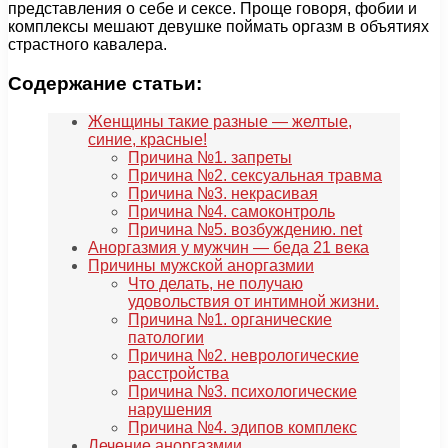
представления о себе и сексе. Проще говоря, фобии и
комплексы мешают девушке поймать оргазм в объятиях
страстного кавалера.
Содержание статьи:
Женщины такие разные — желтые,
синие, красные!
Причина №1. запреты
Причина №2. сексуальная травма
Причина №3. некрасивая
Причина №4. самоконтроль
Причина №5. возбуждению. net
Аноргазмия у мужчин — беда 21 века
Причины мужской аноргазмии
Что делать, не получаю
удовольствия от интимной жизни.
Причина №1. органические
патологии
Причина №2. неврологические
расстройства
Причина №3. психологические
нарушения
Причина №4. эдипов комплекс
Лечение аноргазмии