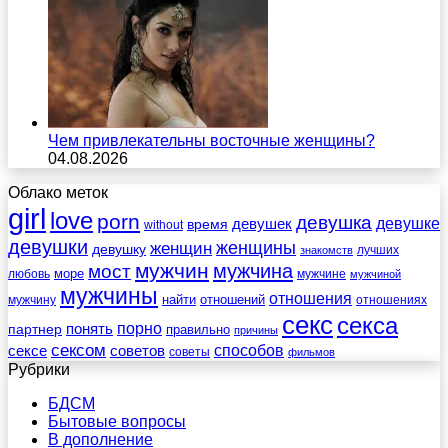
Чем привлекательны восточные женщины?
04.08.2026
Облако меток
girl
love
porn
девушка
девушек
девушке
время
without
девушки
женщины
женщин
девушку
лучших
знакомств
мужчин
мужчина
мост
море
любовь
мужчине
мужчиной
мужчины
отношения
найти
отношений
мужчину
отношениях
секс
секса
порно
понять
партнер
правильно
причины
сексом
советов
способов
сексе
советы
фильмов
Рубрики
БДСМ
Бытовые вопросы
В дополнение