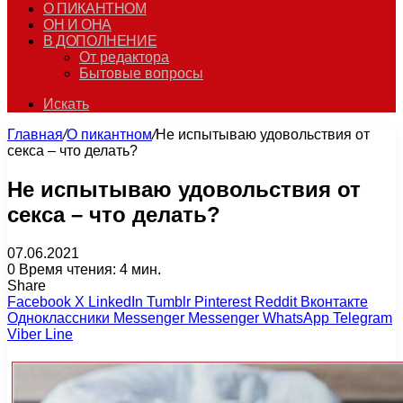
О ПИКАНТНОМ
ОН И ОНА
В ДОПОЛНЕНИЕ
От редактора
Бытовые вопросы
Искать
Главная
/
О пикантном
/
Не испытываю удовольствия от
секса – что делать?
Не испытываю удовольствия от
секса – что делать?
07.06.2021
0
Время чтения: 4 мин.
Share
Facebook
X
LinkedIn
Tumblr
Pinterest
Reddit
Вконтакте
Одноклассники
Messenger
Messenger
WhatsApp
Telegram
Viber
Line