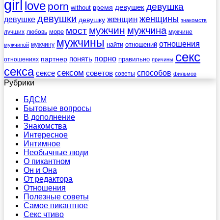
girl
love
porn
девушка
девушек
without
время
девушки
женщины
женщин
девушке
девушку
знакомств
мужчин
мужчина
мост
море
лучших
любовь
мужчине
мужчины
отношения
найти
отношений
мужчину
мужчиной
секс
порно
понять
партнер
правильно
отношениях
причины
секса
сексом
советов
способов
сексе
советы
фильмов
Рубрики
БДСМ
Бытовые вопросы
В дополнение
Знакомства
Интересное
Интимное
Необычные люди
О пикантном
Он и Она
От редактора
Отношения
Полезные советы
Самое пикантное
Секс чтиво