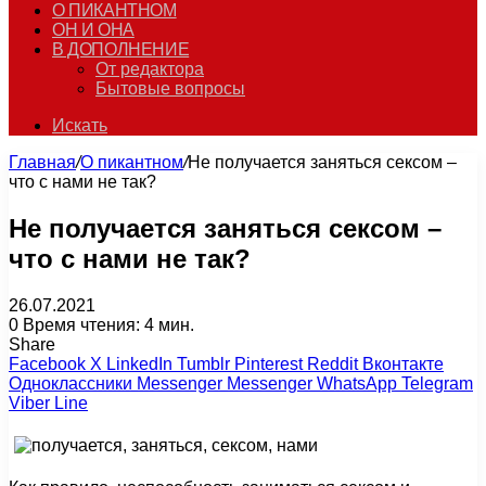
О ПИКАНТНОМ
ОН И ОНА
В ДОПОЛНЕНИЕ
От редактора
Бытовые вопросы
Искать
Главная
/
О пикантном
/
Не получается заняться сексом –
что с нами не так?
Не получается заняться сексом –
что с нами не так?
26.07.2021
0
Время чтения: 4 мин.
Share
Facebook
X
LinkedIn
Tumblr
Pinterest
Reddit
Вконтакте
Одноклассники
Messenger
Messenger
WhatsApp
Telegram
Viber
Line