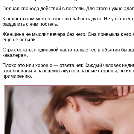
Полная свобода действий в постели. Для этого нужно адап
К недостаткам можно отнести слабость духа. Не у всех 
разделить с ним постель.
Женщина не мыслит вечера без него. Она привыкла к его з
еще не остыли.
Страх остаться одинокой часто толкает ее в объятия бы
кавалерам.
Плохо это или хорошо — ответа нет. Каждый человек инди
взволнованы и разошлись жутко в разные стороны, но их тя
примирению.