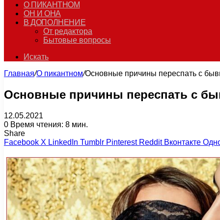
О ПИКАНТНОМ
ОН И ОНА
В ДОПОЛНЕНИЕ
От редактора
Бытовые вопросы
Искать
Главная
/
О пикантном
/
Основные причины переспать с быв
Основные причины переспать с бы
12.05.2021
0
Время чтения: 8 мин.
Share
Facebook
X
LinkedIn
Tumblr
Pinterest
Reddit
Вконтакте
Одн