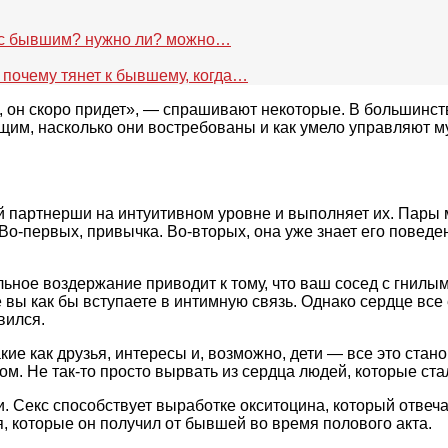
ть с бывшим? нужно ли? можно…
 почему тянет к бывшему, когда…
, он скоро придет», — спрашивают некоторые. В большинс
щим, насколько они востребованы и как умело управляют м
ей партнерши на интуитивном уровне и выполняет их. Пары
Во-первых, привычка. Во-вторых, она уже знает его поведе
тельное воздержание приводит к тому, что ваш сосед с гнил
ре вы как бы вступаете в интимную связь. Однако сердце все
вился.
ие как друзья, интересы и, возможно, дети — все это ста
ом. Не так-то просто вырвать из сердца людей, которые ст
ми. Секс способствует выработке окситоцина, который отве
, которые он получил от бывшей во время полового акта.