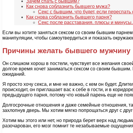
Зачем спать с бывшим?
Как снова соблазнить бывшего мужа?
Секс с бывшим. что будет, если переспа
Как снова соблазнить бывшего парня?
Секс после расставания. плюсы и минусы.
Если вы хотите заняться сексом со своим бывшим парнем
манипуляции, чтобы самоутвердиться и показать окружаю
Причины желать бывшего мужчину
Он слишком хорош в постели, чувствует все желания сво
долгое время хочет заниматься сексом со своим бывшим. 
ожиданий.
Я просто хочу секса, и мне не важно, с кем он будет. Дли
происходит, он приглашает вас к себе в гости, и в коридо
предыдущего парня, потому что новый парень еще не поя
Долгосрочные отношения и даже семейные отношения, так
захлопнув дверь. Мы хотим мягко попрощаться друг с друг
Хотим мы этого или нет, но природа берет верх над людь
разочарован, его мозг помнит те незабываемые ощущения