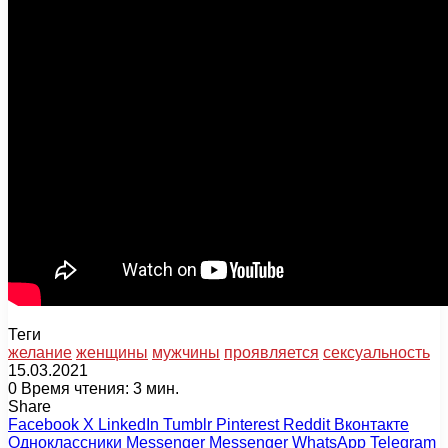
Теги
желание
женщины
мужчины
проявляется
сексуальность
15.03.2021
0
Время чтения: 3 мин.
Share
Facebook
X
LinkedIn
Tumblr
Pinterest
Reddit
Вконтакте
Одноклассники
Messenger
Messenger
WhatsApp
Telegram