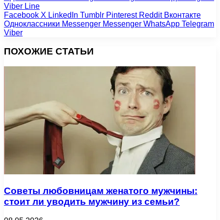
Viber
Line
Facebook
X
LinkedIn
Tumblr
Pinterest
Reddit
Вконтакте
Одноклассники
Messenger
Messenger
WhatsApp
Telegram
Viber
ПОХОЖИЕ СТАТЬИ
Советы любовницам женатого мужчины:
стоит ли уводить мужчину из семьи?