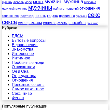
мужчин
мужчина
мост
море
лучших
любовь
мужчине
мужчины
отношения
найти
отношений
мужчину
мужчиной
секс
порно
понять
партнер
правильно
отношениях
причины
секса
сексом
советов
способов
сексе
советы
фильмов
Рубрики
БДСМ
Бытовые вопросы
В дополнение
Знакомства
Интересное
Интимное
Необычные люди
О пикантном
Он и Она
От редактора
Отношения
Полезные советы
Самое пикантное
Секс чтиво
Фетиш
Популярные публикации