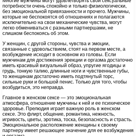
Многие мужчины могут удовлетворять свои сексуальные
потребности очень спокойно и только физиологически,
без эмоциональной привязанности и прочего. Мужчины,
которые не беспокоятся об отношениях и полагаются
исключительно на свои механические чувства, могут
легко обмениваться с разными партнершами, не
слишком беспокоясь об этом.
У женщин, с другой стороны, чувства и эмоции,
связанные с удовольствием, стоят на первом месте, а
возбуждение исходит в основном из головы. Если
мужчинам для достижения эрекции и оргазма достаточно
иметь красивый визуальный образ, упругие ягодицы и
грудь, тонкую талию, длинные ноги и чувственные губы,
то женщинам достаточно иметь подтянутый торс,
сильные руки и большой пенис. Только для того, чтобы
возбудиться, это неправда.
Главное в женском сексе — это эмоциональная
атмосфера, отношение мужчины к ней и ее психическое
здоровье. Прелюдия играет важную роль в женском
сексе. Это флирт, общение, романтика, нежность,
игривость, цветы, эротика, тоска, безопасность и страсть.
Эмоциональное расположение женщины к своему
партнеру имеет решающее значение для ее возбуждения
и оргазма.