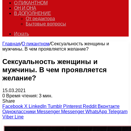
О ПИКАНТНОМ
ОН И ОНА
В ДОПОЛНЕНИЕ
От редактора
Бытовые вопросы
Искать
Главная
/
О пикантном
/
Сексуальность женщины и
мужчины. В чем проявляется желание?
Сексуальность женщины и
мужчины. В чем проявляется
желание?
15.03.2021
0
Время чтения: 3 мин.
Share
Facebook
X
LinkedIn
Tumblr
Pinterest
Reddit
Вконтакте
Одноклассники
Messenger
Messenger
WhatsApp
Telegram
Viber
Line