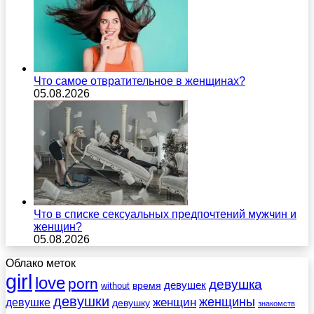
Что самое отвратительное в женщинах?
05.08.2026
Что в списке сексуальных предпочтений мужчин и
женщин?
05.08.2026
Облако меток
girl
love
porn
девушка
девушек
without
время
девушки
женщины
женщин
девушке
девушку
знакомств