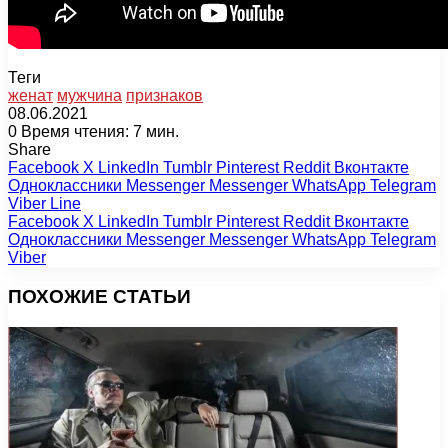
Теги
женат
мужчина
признаков
08.06.2021
0
Время чтения: 7 мин.
Share
Facebook
X
LinkedIn
Tumblr
Pinterest
Reddit
Вконтакте
Одноклассники
Messenger
Messenger
WhatsApp
Telegram
Viber
Line
Facebook
X
LinkedIn
Tumblr
Pinterest
Reddit
Вконтакте
Одноклассники
Messenger
Messenger
WhatsApp
Telegram
Viber
ПОХОЖИЕ СТАТЬИ