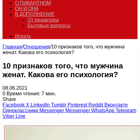
О ПИКАНТНОМ
ОН И ОНА
В ДОПОЛНЕНИЕ
От редактора
Бытовые вопросы
Искать
Главная
/
Отношения
/
10 признаков того, что мужчина
женат. Какова его психология?
10 признаков того, что мужчина
женат. Какова его психология?
08.06.2021
0
Время чтения: 7 мин.
Share
Facebook
X
LinkedIn
Tumblr
Pinterest
Reddit
Вконтакте
Одноклассники
Messenger
Messenger
WhatsApp
Telegram
Viber
Line