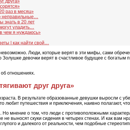
уг друга»
ссорятся»
20 раз в месяц»
то неправильные…
ы знать в 20 лет
могут уладить…
 в чем я нуждаюсь»
еты | как найти свой…
 невозможно. Люди, которые верят в эти мифы, сами обреч
 о Золушке девочки верят в счастливое будущее с богатым
 об отношениях.
ягивают друг друга»
возраста. В результате образованные девушки выросли с у
кто любит путешествия и приключения, наивно полагают, чт
я. Но мнение о том, что люди с противоположными характер
е не выносят скуки сидения в четырех стенах. И как вам н
 глупого и далекого от реальности, чем подобные стереоти