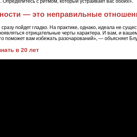
. Определитесь с ритмом, который устраивает вас обоих».
жности — это неправильные отношен
е сразу пойдет гладко. На практике, однако, идеала не суще
роявляться отрицательные черты характера. И вам, и ваше
о поможет вам избежать разочарований», — объясняет Бл
нать в 20 лет