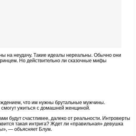
ены на неудачу. Такие идеалы нереальны. Обычно они
 принцем. Но действительно ли сказочные мифы
беждением, что им нужны брутальные мужчины.
о смогут ужиться с домашней женщиной.
ами будут счастливее, далеко от реальности. Интроверты
равится такая интрига? Ждет ли «правильная» девушка
пы», — объясняет Блум.