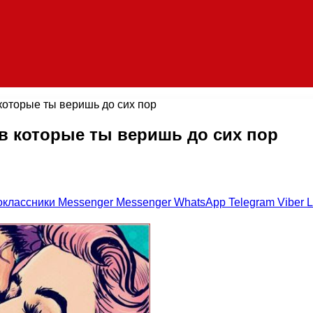
которые ты веришь до сих пор
в которые ты веришь до сих пор
оклассники
Messenger
Messenger
WhatsApp
Telegram
Viber
L