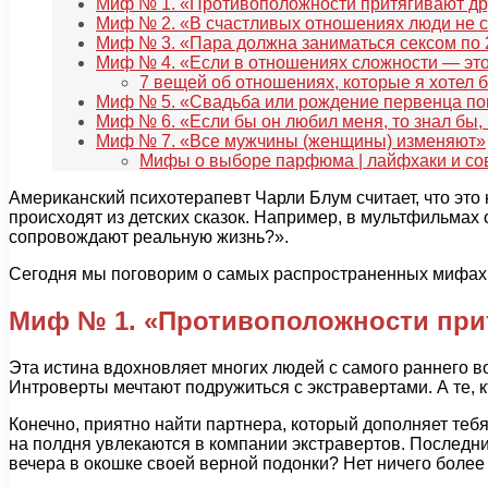
Миф № 1. «Противоположности притягивают др
Миф № 2. «В счастливых отношениях люди не 
Миф № 3. «Пара должна заниматься сексом по 
Миф № 4. «Если в отношениях сложности — э
7 вещей об отношениях, которые я хотел б
Миф № 5. «Свадьба или рождение первенца по
Миф № 6. «Если бы он любил меня, то знал бы,
Миф № 7. «Все мужчины (женщины) изменяют»
Мифы о выборе парфюма | лайфхаки и сов
Американский психотерапевт Чарли Блум считает, что это
происходят из детских сказок. Например, в мультфильмах
сопровождают реальную жизнь?».
Сегодня мы поговорим о самых распространенных мифах
Миф № 1. «Противоположности прит
Эта истина вдохновляет многих людей с самого раннего 
Интроверты мечтают подружиться с экстравертами. А те, 
Конечно, приятно найти партнера, который дополняет теб
на полдня увлекаются в компании экстравертов. Последни
вечера в окошке своей верной подонки? Нет ничего более