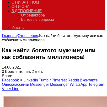
О ПИКАНТНОМ
ОН И ОНА
В ДОПОЛНЕНИЕ
От редактора
Бытовые вопросы
Искать
Главная
/
Отношения
/
Как найти богатого мужчину или как
соблазнить миллионера!
Как найти богатого мужчину или
как соблазнить миллионера!
14.06.2021
0
Время чтения: 2 мин.
Share
Facebook
X
LinkedIn
Tumblr
Pinterest
Reddit
Вконтакте
Одноклассники
Messenger
Messenger
WhatsApp
Telegram
Viber
Line