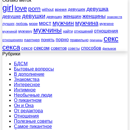
Облако меток
girl
love
porn
девушка
девушек
without
время
девушки
женщины
женщин
девушке
девушку
знакомств
мужчин
мужчина
мост
море
лучших
любовь
мужчине
мужчины
отношения
найти
отношений
мужчину
мужчиной
секс
порно
понять
партнер
правильно
отношениях
причины
секса
сексом
советов
способов
сексе
советы
фильмов
Рубрики
БДСМ
Бытовые вопросы
В дополнение
Знакомства
Интересное
Интимное
Необычные люди
О пикантном
Он и Она
От редактора
Отношения
Полезные советы
Самое пикантное