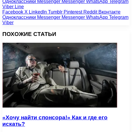
Одноклассники
Messenger
Messenger
WhatsApp
Telegram
Viber
Line
Facebook
X
LinkedIn
Tumblr
Pinterest
Reddit
Вконтакте
Одноклассники
Messenger
Messenger
WhatsApp
Telegram
Viber
ПОХОЖИЕ СТАТЬИ
«Хочу найти спонсора!» Как и где его
искать?