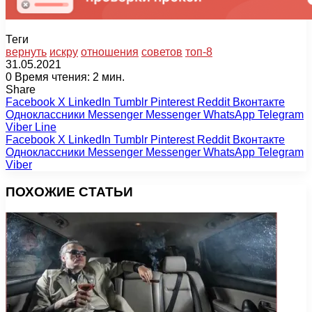
Теги
вернуть
искру
отношения
советов
топ-8
31.05.2021
0
Время чтения: 2 мин.
Share
Facebook
X
LinkedIn
Tumblr
Pinterest
Reddit
Вконтакте
Одноклассники
Messenger
Messenger
WhatsApp
Telegram
Viber
Line
Facebook
X
LinkedIn
Tumblr
Pinterest
Reddit
Вконтакте
Одноклассники
Messenger
Messenger
WhatsApp
Telegram
Viber
ПОХОЖИЕ СТАТЬИ