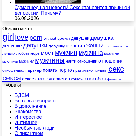
Сумасшедшая новость! Секс становится причиной
депрессии! Почему?
06.08.2026
Облако меток
girl
love
porn
девушка
девушек
without
время
девушки
женщины
женщин
девушке
девушку
знакомств
мужчин
мужчина
мост
море
лучших
любовь
мужчине
мужчины
отношения
найти
отношений
мужчину
мужчиной
секс
порно
понять
партнер
правильно
отношениях
причины
секса
сексом
советов
способов
сексе
советы
фильмов
Рубрики
БДСМ
Бытовые вопросы
В дополнение
Знакомства
Интересное
Интимное
Необычные люди
О пикантном