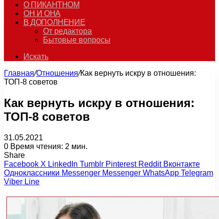
О ПИКАНТНОМ
ОН И ОНА
В ДОПОЛНЕНИЕ
От редактора
Бытовые вопросы
Искать
Главная
/
Отношения
/
Как вернуть искру в отношения:
ТОП-8 советов
Как вернуть искру в отношения:
ТОП-8 советов
31.05.2021
0
Время чтения: 2 мин.
Share
Facebook
X
LinkedIn
Tumblr
Pinterest
Reddit
Вконтакте
Одноклассники
Messenger
Messenger
WhatsApp
Telegram
Viber
Line