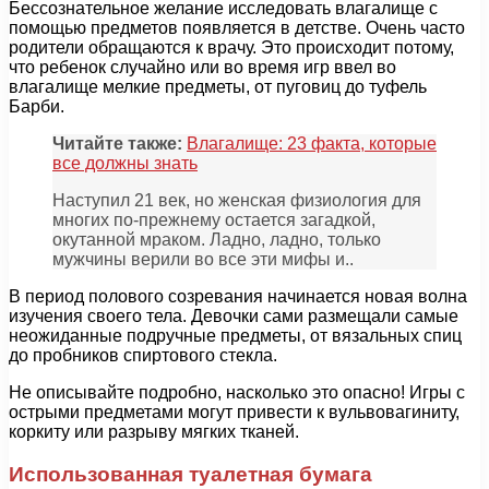
Бессознательное желание исследовать влагалище с
помощью предметов появляется в детстве. Очень часто
родители обращаются к врачу. Это происходит потому,
что ребенок случайно или во время игр ввел во
влагалище мелкие предметы, от пуговиц до туфель
Барби.
Читайте также:
Влагалище: 23 факта, которые
все должны знать
Наступил 21 век, но женская физиология для
многих по-прежнему остается загадкой,
окутанной мраком. Ладно, ладно, только
мужчины верили во все эти мифы и..
В период полового созревания начинается новая волна
изучения своего тела. Девочки сами размещали самые
неожиданные подручные предметы, от вязальных спиц
до пробников спиртового стекла.
Не описывайте подробно, насколько это опасно! Игры с
острыми предметами могут привести к вульвовагиниту,
коркиту или разрыву мягких тканей.
Использованная туалетная бумага