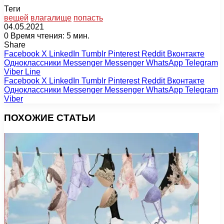
Теги
вещей
влагалище
попасть
04.05.2021
0
Время чтения: 5 мин.
Share
Facebook
X
LinkedIn
Tumblr
Pinterest
Reddit
Вконтакте
Одноклассники
Messenger
Messenger
WhatsApp
Telegram
Viber
Line
Facebook
X
LinkedIn
Tumblr
Pinterest
Reddit
Вконтакте
Одноклассники
Messenger
Messenger
WhatsApp
Telegram
Viber
ПОХОЖИЕ СТАТЬИ