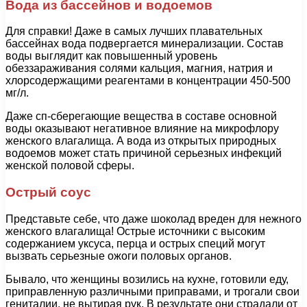
Вода из бассейнов и водоемов
Для справки! Даже в самых лучших плавательных
бассейнах вода подвергается минерализации. Состав
воды выглядит как повышенный уровень
обеззараживания солями кальция, магния, натрия и
хлорсодержащими реагентами в концентрации 450-500
мг/л.
Даже сп-сберегающие вещества в составе основной
воды оказывают негативное влияние на микрофлору
женского влагалища. А вода из открытых природных
водоемов может стать причиной серьезных инфекций
женской половой сферы.
Острый соус
Представьте себе, что даже шоколад вреден для нежного
женского влагалища! Острые источники с высоким
содержанием уксуса, перца и острых специй могут
вызвать серьезные ожоги половых органов.
Бывало, что женщины возились на кухне, готовили еду,
приправленную различными приправами, и трогали свои
гениталии, не вытирая рук. В результате они страдали от