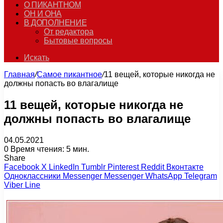
О ПИКАНТНОМ
ОН И ОНА
В ДОПОЛНЕНИЕ
От редактора
Бытовые вопросы
Искать
Главная
/
Самое пикантное
/
11 вещей, которые никогда не
должны попасть во влагалище
11 вещей, которые никогда не
должны попасть во влагалище
04.05.2021
0
Время чтения: 5 мин.
Share
Facebook
X
LinkedIn
Tumblr
Pinterest
Reddit
Вконтакте
Одноклассники
Messenger
Messenger
WhatsApp
Telegram
Viber
Line