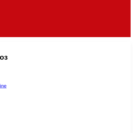
оз
ine