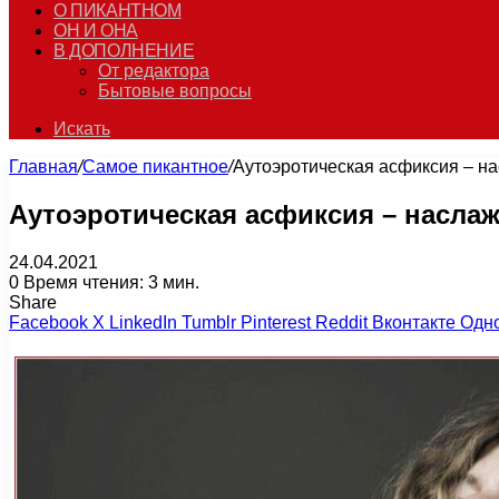
О ПИКАНТНОМ
ОН И ОНА
В ДОПОЛНЕНИЕ
От редактора
Бытовые вопросы
Искать
Главная
/
Самое пикантное
/
Аутоэротическая асфиксия – на
Аутоэротическая асфиксия – наслаж
24.04.2021
0
Время чтения: 3 мин.
Share
Facebook
X
LinkedIn
Tumblr
Pinterest
Reddit
Вконтакте
Одн