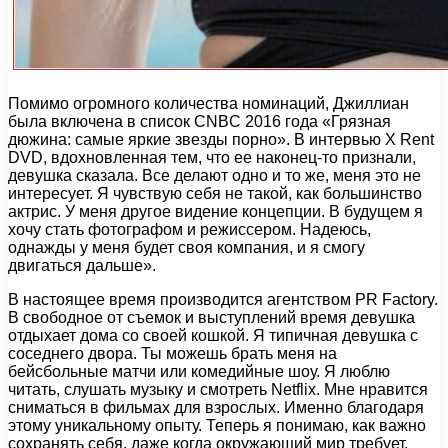
Помимо огромного количества номинаций, Джиллиан
была включена в список CNBC 2016 года «Грязная
дюжина: самые яркие звезды порно». В интервью X Rent
DVD, вдохновленная тем, что ее наконец-то признали,
девушка сказала. Все делают одно и то же, меня это не
интересует. Я чувствую себя не такой, как большинство
актрис. У меня другое видение концепции. В будущем я
хочу стать фотографом и режиссером. Надеюсь,
однажды у меня будет своя компания, и я смогу
двигаться дальше».
В настоящее время производится агентством PR Factory.
В свободное от съемок и выступлений время девушка
отдыхает дома со своей кошкой. Я типичная девушка с
соседнего двора. Ты можешь брать меня на
бейсбольные матчи или комедийные шоу. Я люблю
читать, слушать музыку и смотреть Netflix. Мне нравится
сниматься в фильмах для взрослых. Именно благодаря
этому уникальному опыту. Теперь я понимаю, как важно
сохранять себя, даже когда окружающий мир требует,