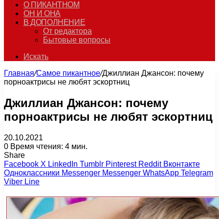
О ПИКАНТНОМ
ОН И ОНА
В ДОПОЛНЕНИЕ
От редактора
Бытовые вопросы
Искать
Главная
/
Самое пикантное
/
Джиллиан Джансон: почему
порноактрисы не любят эскортниц
Джиллиан Джансон: почему
порноактрисы не любят эскортниц
20.10.2021
0
Время чтения: 4 мин.
Share
Facebook
X
LinkedIn
Tumblr
Pinterest
Reddit
Вконтакте
Одноклассники
Messenger
Messenger
WhatsApp
Telegram
Viber
Line