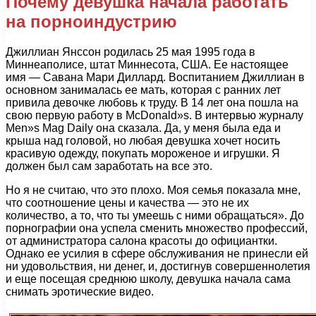
Почему девушка начала работать
на порноиндустрию
Джиллиан Янссон родилась 25 мая 1995 года в
Миннеаполисе, штат Миннесота, США. Ее настоящее
имя — Савана Мари Диллард. Воспитанием Джиллиан в
основном занималась ее мать, которая с ранних лет
привила девочке любовь к труду. В 14 лет она пошла на
свою первую работу в McDonald»s. В интервью журналу
Men»s Mag Daily она сказала. Да, у меня была еда и
крыша над головой, но любая девушка хочет носить
красивую одежду, покупать мороженое и игрушки. Я
должен был сам заработать на все это.
Но я не считаю, что это плохо. Моя семья показала мне,
что соотношение цены и качества — это не их
количество, а то, что ты умеешь с ними обращаться». До
порнографии она успела сменить множество профессий,
от администратора салона красоты до официантки.
Однако ее усилия в сфере обслуживания не принесли ей
ни удовольствия, ни денег, и, достигнув совершеннолетия
и еще посещая среднюю школу, девушка начала сама
снимать эротические видео.