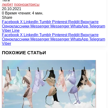
Теги
любят
порноактрисы
20.10.2021
0
Время чтения: 4 мин.
Share
Facebook
X
LinkedIn
Tumblr
Pinterest
Reddit
Вконтакте
Одноклассники
Messenger
Messenger
WhatsApp
Telegram
Viber
Line
Facebook
X
LinkedIn
Tumblr
Pinterest
Reddit
Вконтакте
Одноклассники
Messenger
Messenger
WhatsApp
Telegram
Viber
ПОХОЖИЕ СТАТЬИ