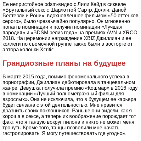
Ее непристойное bdsm-видео с Лили Кейд в сиквеле
«Брутальный секс с Шарлоттой Сартр, Долли, Даной
Вестерли и Рони», вдохновленное фильмом «50 оттенков
серого», было чрезвычайно популярно. Он мгновенно
попал в номинации и получил номинации «Лучшая
пародия» и «BDSM релиз года» на премиях AVN и XRCO
2018. На церемонии награждения XBIZ Джиллиан и ее
коллеги по съемочной группе также были в восторге от
автора колонки Xcritic.
Грандиозные планы на будущее
В марте 2015 года, помимо феноменального успеха в
порнографии, Джиллиан дебютировала в танцевальном
жанре. Девушка получила премию «Кошмар» в 2016 году
в номинации «Лучший полнометражный фильм для
взрослых». Она не исключила, что в будущем ее карьера
будет связана с этой деятельностью. Мне нравится
дразнить своих поклонников. Раньше они видели, как я
хороша в сексе, а теперь их воображение порождает тот
факт, что я танцую вокруг пилона и никто не может меня
тронуть. Кроме того, танцы позволили мне начать
гастролировать. Я могу путешествовать где угодно».