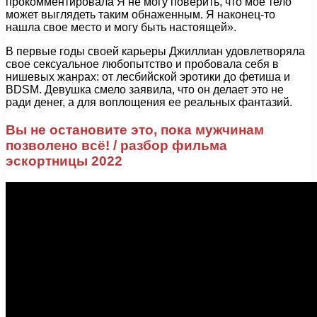
прокомментировала Я не могу поверить, что мое тело
может выглядеть таким обнаженным. Я наконец-то
нашла свое место и могу быть настоящей».
В первые годы своей карьеры Джиллиан удовлетворяла
свое сексуальное любопытство и пробовала себя в
нишевых жанрах: от лесбийской эротики до фетиша и
BDSM. Девушка смело заявила, что он делает это не
ради денег, а для воплощения ее реальных фантазий.
Вы не остановите это, пока мужчинам
позволено всё! / разбор фильма
эскортницы 2022