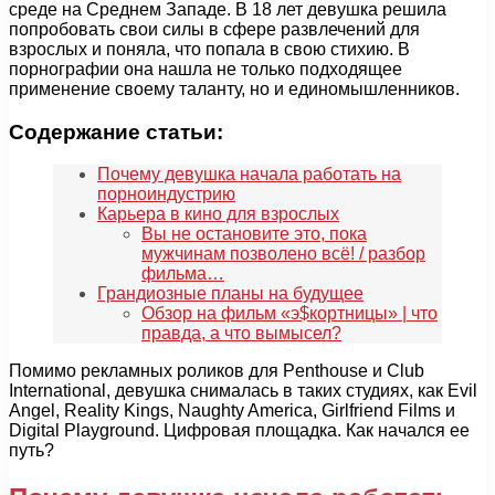
среде на Среднем Западе. В 18 лет девушка решила
попробовать свои силы в сфере развлечений для
взрослых и поняла, что попала в свою стихию. В
порнографии она нашла не только подходящее
применение своему таланту, но и единомышленников.
Содержание статьи:
Почему девушка начала работать на
порноиндустрию
Карьера в кино для взрослых
Вы не остановите это, пока
мужчинам позволено всё! / разбор
фильма…
Грандиозные планы на будущее
Обзор на фильм «э$кортницы» | что
правда, а что вымысел?
Помимо рекламных роликов для Penthouse и Club
International, девушка снималась в таких студиях, как Evil
Angel, Reality Kings, Naughty America, Girlfriend Films и
Digital Playground. Цифровая площадка. Как начался ее
путь?