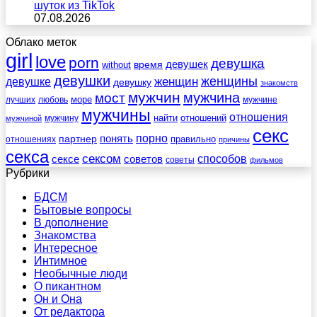
шуток из TikTok
07.08.2026
Облако меток
girl
love
porn
девушка
девушек
without
время
девушки
женщины
женщин
девушке
девушку
знакомств
мужчин
мужчина
мост
море
лучших
любовь
мужчине
мужчины
отношения
найти
отношений
мужчину
мужчиной
секс
порно
понять
партнер
правильно
отношениях
причины
секса
сексом
советов
способов
сексе
советы
фильмов
Рубрики
БДСМ
Бытовые вопросы
В дополнение
Знакомства
Интересное
Интимное
Необычные люди
О пикантном
Он и Она
От редактора