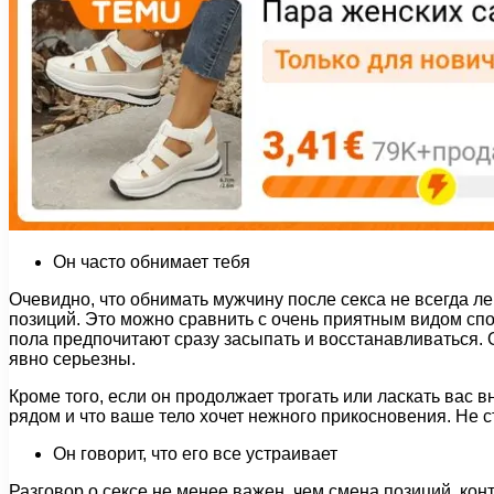
Он часто обнимает тебя
Очевидно, что обнимать мужчину после секса не всегда л
позиций. Это можно сравнить с очень приятным видом спор
пола предпочитают сразу засыпать и восстанавливаться. О
явно серьезны.
Кроме того, если он продолжает трогать или ласкать вас в
рядом и что ваше тело хочет нежного прикосновения. Не с
Он говорит, что его все устраивает
Разговор о сексе не менее важен, чем смена позиций, конт