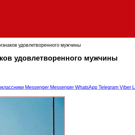
признаков удовлетворенного мужчины
наков удовлетворенного мужчины
оклассники
Messenger
Messenger
WhatsApp
Telegram
Viber
L