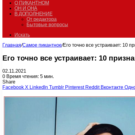
О ПИКАНТНОМ
ОН И ОНА
В ДОПОЛНЕНИЕ
От редактора
Бытовые вопросы
Искать
Главная
/
Самое пикантное
/
Его точно все устраивает: 10 
Его точно все устраивает: 10 приз
02.11.2021
0
Время чтения: 5 мин.
Share
Facebook
X
LinkedIn
Tumblr
Pinterest
Reddit
Вконтакте
Одн