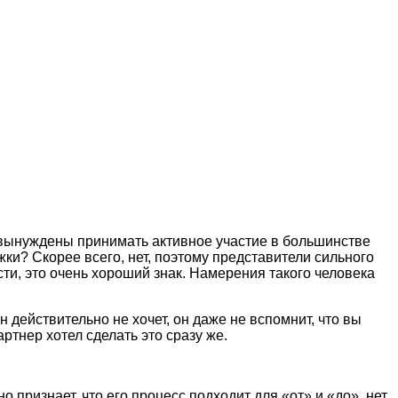
к вынуждены принимать активное участие в большинстве
ки? Скорее всего, нет, поэтому представители сильного
сти, это очень хороший знак. Намерения такого человека
н действительно не хочет, он даже не вспомнит, что вы
ртнер хотел сделать это сразу же.
 признает, что его процесс подходит для «от» и «до», нет