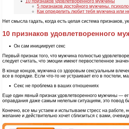
10 признаков удовлетворенного мужчины
5 признаков достойного мужчины. психол
Как определить любит тебя мужчина или н
Нет смысла гадать, когда есть целая система признаков, 
10 признаков удовлетворенного м
Он сам инициирует секс
Первый признак того, что мужчина полностью удовлетворен 
следует считать, что эмоции имеют первостепенное значе
В конце концов, мужчина со здоровым сексуальным влечени
все в порядке. Если что-то не устраивает его в постели, м
Секс не проблема в ваших отношениях
Еще один явный признак удовлетворенного мужчины — его 
оправдания даже самым нелепым ситуациям, это повод би
Конечно, все мы устаем и испытываем стресс на работе, н
желание и действительно хочет сблизиться с вами, очевид