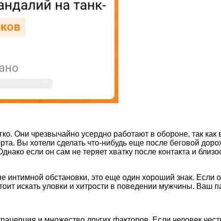
егко. Они чрезвычайно усердно работают в обороне, так ка
та. Вы хотели сделать что-нибудь еще после беговой дорож
днако если он сам не теряет хватку после контакта и близо
не интимной обстановки, это еще один хороший знак. Если о
тоит искать уловки и хитрости в поведении мужчины. Ваш па
рацепция и множество других факторов. Если человек честно