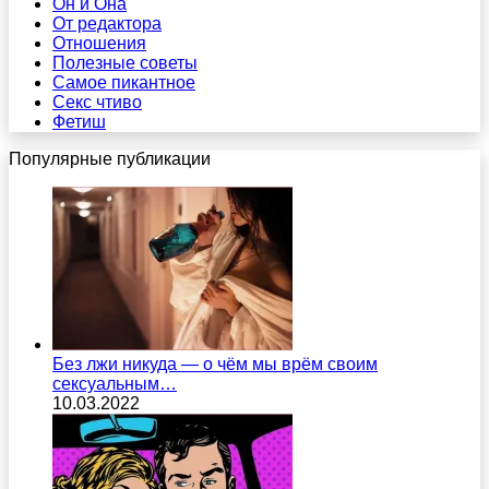
Он и Она
От редактора
Отношения
Полезные советы
Самое пикантное
Секс чтиво
Фетиш
Популярные публикации
Без лжи никуда — о чём мы врём своим
сексуальным…
10.03.2022