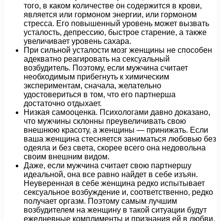
того, в каком количестве он содержится в крови,
является или гормоном энергии, или гормоном
стресса. Его повышенный уровень может вызвать
усталость, депрессию, быстрое старение, а также
увеличивает уровень сахара.
При сильной усталости мозг женщины не способен
адекватно реагировать на сексуальный
возбудитель. Поэтому, если мужчина считает
необходимым прибегнуть к химическим
экспериментам, сначала, желательно
удостовериться в том, что его партнерша
достаточно отдыхает.
Низкая самооценка. Психологами давно доказано,
что мужчины склонны преувеличивать свою
внешнюю красоту, а женщины — принижать. Если
ваша женщина стесняется заниматься любовью без
одеяла и без света, скорее всего она недовольна
своим внешним видом.
Даже, если мужчина считает свою партнершу
идеальной, она все равно найдет в себе изъян.
Неуверенная в себе женщина редко испытывает
сексуальное возбуждение и, соответственно, редко
получает оргазм. Поэтому самым лучшим
возбудителем на женщину в такой ситуации будут
ежедневные комплименты и признания ей в любви.