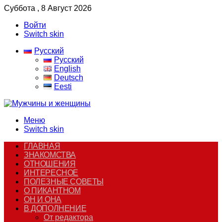
Суббота , 8 Август 2026
Войти
Switch skin
Русский
Русский
English
Deutsch
Eesti
Меню
Switch skin
ГЛАВНАЯ
ЗНАКОМСТВА
ОТНОШЕНИЯ
ИНТЕРЕСНОЕ
ПОЛЕЗНЫЕ СОВЕТЫ
О ПИКАНТНОМ
ОН И ОНА
В ДОПОЛНЕНИЕ
От редактора