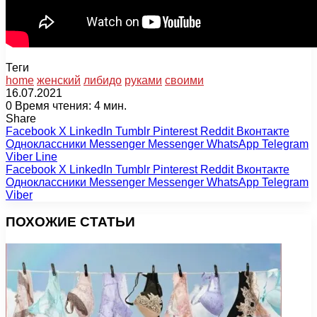
Теги
home
женский
либидо
руками
своими
16.07.2021
0
Время чтения: 4 мин.
Share
Facebook
X
LinkedIn
Tumblr
Pinterest
Reddit
Вконтакте
Одноклассники
Messenger
Messenger
WhatsApp
Telegram
Viber
Line
Facebook
X
LinkedIn
Tumblr
Pinterest
Reddit
Вконтакте
Одноклассники
Messenger
Messenger
WhatsApp
Telegram
Viber
ПОХОЖИЕ СТАТЬИ