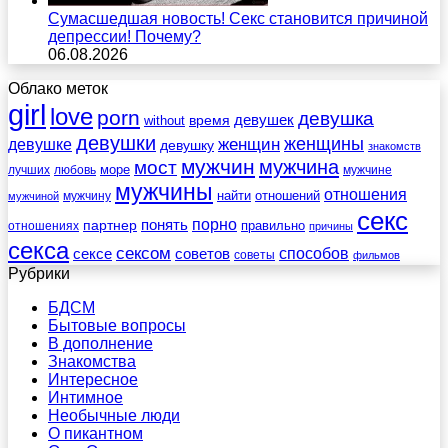
Сумасшедшая новость! Секс становится причиной
депрессии! Почему?
06.08.2026
Облако меток
girl
love
porn
девушка
девушек
without
время
девушки
женщины
женщин
девушке
девушку
знакомств
мужчин
мужчина
мост
море
лучших
любовь
мужчине
мужчины
отношения
найти
отношений
мужчину
мужчиной
секс
порно
понять
партнер
правильно
отношениях
причины
секса
сексом
советов
способов
сексе
советы
фильмов
Рубрики
БДСМ
Бытовые вопросы
В дополнение
Знакомства
Интересное
Интимное
Необычные люди
О пикантном