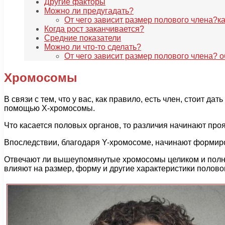
Другие факторы
Можно ли предугадать?
От чего зависит размер полового члена?ка
Когда рост заканчивается?
Средние показатели
Можно ли что-то сделать?
От чего зависит размер полового члена? 
Хромосомы
В связи с тем, что у вас, как правило, есть член, стоит д
помощью Х-хромосомы.
Что касается половых органов, то различия начинают проя
Впоследствии, благодаря Y-хромосоме, начинают формиро
Отвечают ли вышеупомянутые хромосомы целиком и полнос
влияют на размер, форму и другие характеристики полово