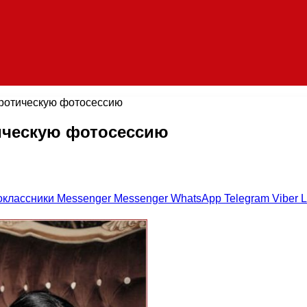
эротическую фотосессию
тическую фотосессию
оклассники
Messenger
Messenger
WhatsApp
Telegram
Viber
L