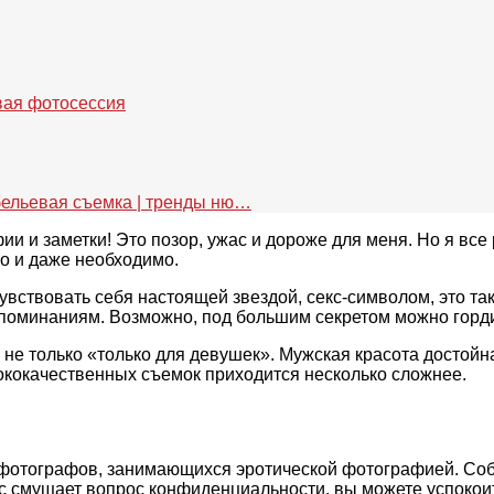
рвая фотосессия
 бельевая съемка | тренды ню…
афии и заметки! Это позор, ужас и дороже для меня. Но я вс
о и даже необходимо.
вствовать себя настоящей звездой, секс-символом, это так
оспоминаниям. Возможно, под большим секретом можно гор
то не только «только для девушек». Мужская красота досто
ококачественных съемок приходится несколько сложнее.
отографов, занимающихся эротической фотографией. Собра
ас смущает вопрос конфиденциальности, вы можете успоко