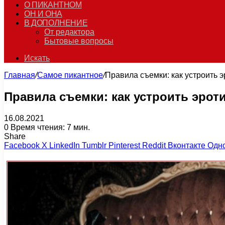
О ПИКАНТНОМ
ОН И ОНА
В ДОПОЛНЕНИЕ
От редактора
Бытовые вопросы
Искать
Главная
/
Самое пикантное
/
Правила съемки: как устроить 
Правила съемки: как устроить эро
16.08.2021
0
Время чтения: 7 мин.
Share
Facebook
X
LinkedIn
Tumblr
Pinterest
Reddit
Вконтакте
Одн