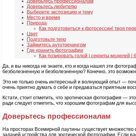
Доверьтесь профессионалам
Доверьтесь любителю
Выберите экспозицию и тему
Место и время
Природа
Как подготовиться к фотосессии! твоя пе
Цвет
Подготовьте тело
Займитесь аутотренингом
Где хранить фотографии
Как позировать голой | секреты моделей |
Да, и вы никогда не знаете, кто и когда нашел эти фотогр
безболезненную и безболезненную? Конечно, это возможн
Это не только очень интересный и волнующий опыт — почу
очень приятно думать о себе и предаваться приятным в
Кстати, стоит отметить, что эротическая фотография — э
ради следует отметить, что хорошим фотографам для выс
Доверьтесь профессионалам
На просторах Всемирной паутины существует множество ф
задачей устройства для эротической фотографии. Если в