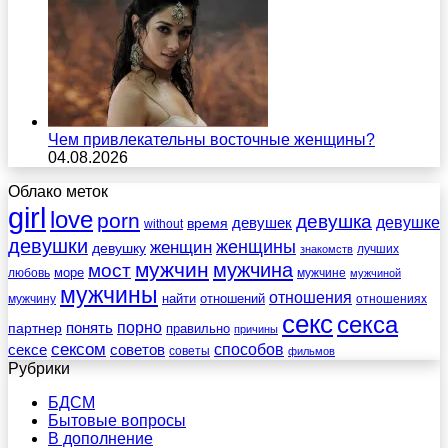
Чем привлекательны восточные женщины?
04.08.2026
Облако меток
girl
love
porn
девушка
девушек
девушке
время
without
девушки
женщины
женщин
девушку
лучших
знакомств
мужчин
мужчина
мост
море
любовь
мужчине
мужчиной
мужчины
отношения
найти
отношений
мужчину
отношениях
секс
секса
порно
понять
партнер
правильно
причины
сексом
советов
способов
сексе
советы
фильмов
Рубрики
БДСМ
Бытовые вопросы
В дополнение