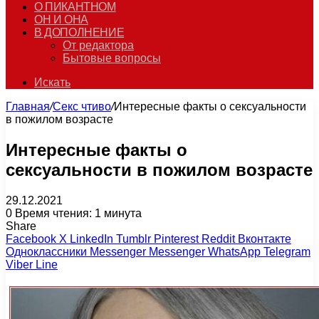
О ПИКАНТНОМ
ОН И ОНА
В ДОПОЛНЕНИЕ
От редактора
Бытовые вопросы
Искать
Главная
/
Секс чтиво
/
Интересные факты о сексуальности
в пожилом возрасте
Интересные факты о
сексуальности в пожилом возрасте
29.12.2021
0
Время чтения: 1 минута
Share
Facebook
X
LinkedIn
Tumblr
Pinterest
Reddit
Вконтакте
Одноклассники
Messenger
Messenger
WhatsApp
Telegram
Viber
Line