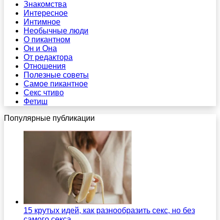
Знакомства
Интересное
Интимное
Необычные люди
О пикантном
Он и Она
От редактора
Отношения
Полезные советы
Самое пикантное
Секс чтиво
Фетиш
Популярные публикации
15 крутых идей, как разнообразить секс, но без
самого секса