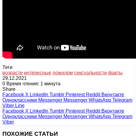
Теги
возрасте
интересные
пожилом
сексуальности
факты
29.12.2021
0
Время чтения: 1 минута
Share
Facebook
X
LinkedIn
Tumblr
Pinterest
Reddit
Вконтакте
Одноклассники
Messenger
Messenger
WhatsApp
Telegram
Viber
Line
Facebook
X
LinkedIn
Tumblr
Pinterest
Reddit
Вконтакте
Одноклассники
Messenger
Messenger
WhatsApp
Telegram
Viber
ПОХОЖИЕ СТАТЬИ