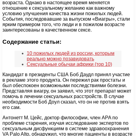
возраста. Однако в настоящее время меняется
отношение к сексуальному желанию как важному
условию улучшения качества жизни пожилых людей.
События, последовавшие за выпуском «Виагры», стали
ярким примером того, что люди и в пожилом возрасте
заинтересованы в качественном сексе.
Содержание статьи:
10 пожилых людей из россии, которым
реально можно позавидовать
Сексуальные обычаи африки (тор 10)
Кандидат в президенты США Боб Даудл принял участие
в рекламе этого продукта. Он пережил рак простаты и
был обеспокоен возможными последствиями болезни.
Представляя виагру, он заявил, что этот препарат может
помочь в лечении сексуальных расстройств. В случае
необходимости Боб Доул сказал, что он не против взять
его сам.
Антонетт М. Цейс, доктор философии, член APA по
проблеме старения, изучая исследование экспертов по
сексуальным дисфункциям в системе здравоохранения
VA Palo Alto, обнаружил, что многие пациенты в возрасте