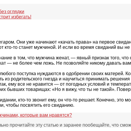
без оглядки
тоит избегать!
регаром. Они уже начинают «качать права» на первое свида
тот кто-то станет мужчиной. И если во время свиданий вы не 
нание в том, что мужчина женат, — явный признак того, что
кат — не более чем ложь. Не позволяйте никому давать вам 
 любого поступка нуждаются в одобрении своих матерей. К
ть из родительского гнезда и научиться принимать решения
 так, ему все не нравится — от погодных условий и темпера
их бывших товарищах: «Но я вижу, что ты не такой». Повер
ании, кто-то звонит ему, он что-то решает. Конечно, это м
и, чтобы посвятить его свиданию.
ужчинами, которые вам нравятся?
но прочитайте эту статью и заранее пообещайте, что сможе