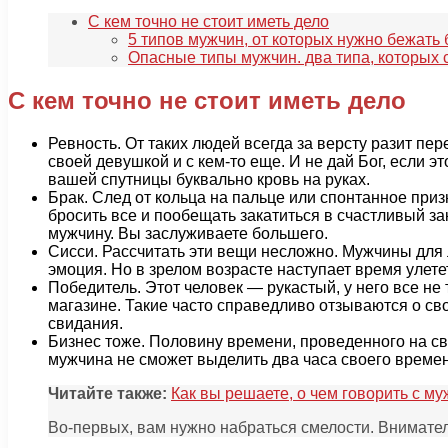
С кем точно не стоит иметь дело
5 типов мужчин, от которых нужно бежать 
Опасные типы мужчин. два типа, которых с
С кем точно не стоит иметь дело
Ревность. От таких людей всегда за версту разит пе
своей девушкой и с кем-то еще. И не дай Бог, если э
вашей спутницы буквально кровь на руках.
Брак. След от кольца на пальце или спонтанное приз
бросить все и пообещать закатиться в счастливый за
мужчину. Вы заслуживаете большего.
Сисси. Рассчитать эти вещи несложно. Мужчины для
эмоция. Но в зрелом возрасте наступает время улете
Победитель. Этот человек — рукастый, у него все не
магазине. Такие часто справедливо отзываются о сво
свидания.
Бизнес тоже. Половину времени, проведенного на свид
мужчина не сможет выделить два часа своего времен
Читайте также:
Как вы решаете, о чем говорить с м
Во-первых, вам нужно набраться смелости. Вниматель