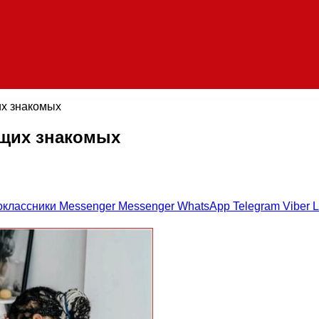
их знакомых
ущих знакомых
оклассники
Messenger
Messenger
WhatsApp
Telegram
Viber
L