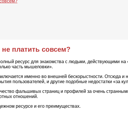
 совсем?
 не платить совсем?
лный ресурс для знакомства с людьми, действующими на «б
олько часть мышеловки».
аключается именно во внешней бескорыстности. Отсюда и 
рытия пользователей, и другие подобные недостатки «за ку
чество фальшивых страниц и профилей за очень странными 
ртных отношений.
дежном ресурсе и его преимуществах.