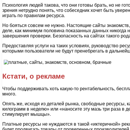
Психология людей такова, что они готовы брать, но не гот
зрения нетрудно понять, что собеседник хочет быть увере
играть по правилам ресурса.
Но бояться совсем не нужно. Настоящие сайты знакомств
деле, как минимум половина показанных данных никогда н
завершения проверки. Безопасность на сайтах такого рода
Предоставляя услуги на таких условиях, руководство рес
которыми пользователи не будут пренебрегать в дальнейш
Кстати, о рекламе
Чтобы поддерживать хоть какую-то рентабельность, беспл
много.
Опять же, исходя из деталей рынка, свободные ресурсы, 
килограмм в неделю» или «наносите эту мазь три раза в де
стимулирует мышцы».
Платные ресурсы не нуждаются в такой «иктеричной» рекла
будет продвигать товары от проверенных производителей