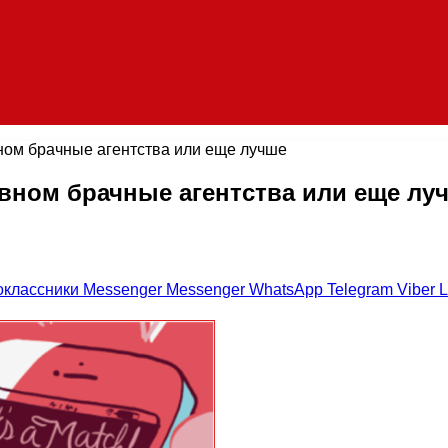
ном брачные агентства или еще лучше
вном брачные агентства или еще лу
оклассники
Messenger
Messenger
WhatsApp
Telegram
Viber
L