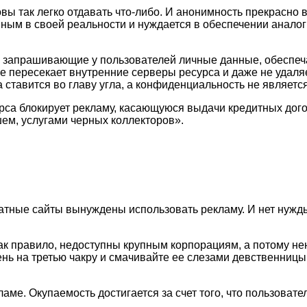
овы так легко отдавать что-либо. И анонимность прекрасно 
нным в своей реальности и нуждается в обеспечении аналог
, запрашивающие у пользователей личные данные, обеспеч
е пересекает внутренние серверы ресурса и даже не удаля
 ставится во главу угла, а конфиденциальность не являетс
урса блокирует рекламу, касающуюся выдачи кредитных дог
ем, услугами черных коллекторов».
атные сайты вынуждены использовать рекламу. И нет нужды
как правило, недоступны крупным корпорациям, а потому не
нь на третью чакру и смачивайте ее слезами девственницы, 
ме. Окупаемость достигается за счет того, что пользовател
.