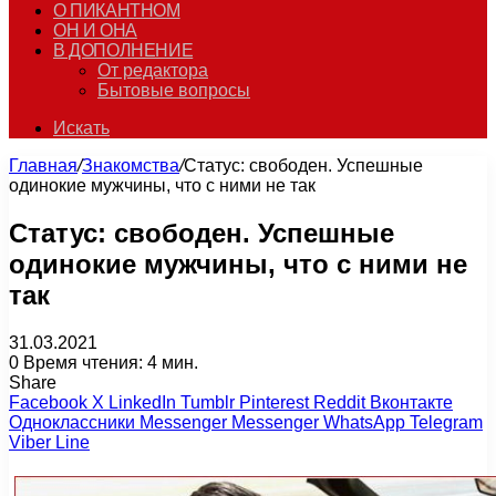
О ПИКАНТНОМ
ОН И ОНА
В ДОПОЛНЕНИЕ
От редактора
Бытовые вопросы
Искать
Главная
/
Знакомства
/
Статус: свободен. Успешные
одинокие мужчины, что с ними не так
Статус: свободен. Успешные
одинокие мужчины, что с ними не
так
31.03.2021
0
Время чтения: 4 мин.
Share
Facebook
X
LinkedIn
Tumblr
Pinterest
Reddit
Вконтакте
Одноклассники
Messenger
Messenger
WhatsApp
Telegram
Viber
Line