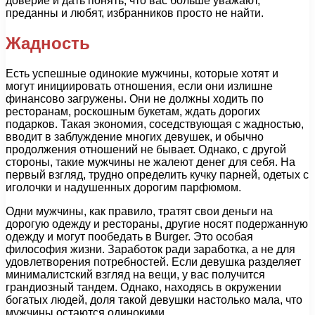
доверие и дать понять, что вас больше уважают,
преданны и любят, избранников просто не найти.
Жадность
Есть успешные одинокие мужчины, которые хотят и
могут инициировать отношения, если они излишне
финансово загружены. Они не должны ходить по
ресторанам, роскошным букетам, ждать дорогих
подарков. Такая экономия, соседствующая с жадностью,
вводит в заблуждение многих девушек, и обычно
продолжения отношений не бывает. Однако, с другой
стороны, такие мужчины не жалеют денег для себя. На
первый взгляд, трудно определить кучку парней, одетых с
иголочки и надушенных дорогим парфюмом.
Одни мужчины, как правило, тратят свои деньги на
дорогую одежду и рестораны, другие носят подержанную
одежду и могут пообедать в Burger. Это особая
философия жизни. Заработок ради заработка, а не для
удовлетворения потребностей. Если девушка разделяет
минималистский взгляд на вещи, у вас получится
грандиозный тандем. Однако, находясь в окружении
богатых людей, доля такой девушки настолько мала, что
мужчины остаются одинокими.