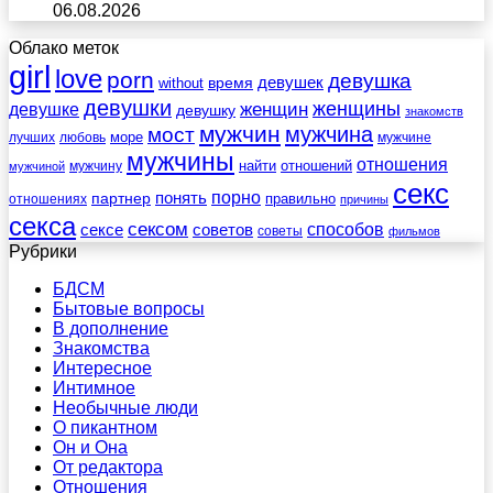
06.08.2026
Облако меток
girl
love
porn
девушка
девушек
without
время
девушки
женщины
женщин
девушке
девушку
знакомств
мужчин
мужчина
мост
море
лучших
любовь
мужчине
мужчины
отношения
найти
отношений
мужчину
мужчиной
секс
порно
понять
партнер
правильно
отношениях
причины
секса
сексом
советов
способов
сексе
советы
фильмов
Рубрики
БДСМ
Бытовые вопросы
В дополнение
Знакомства
Интересное
Интимное
Необычные люди
О пикантном
Он и Она
От редактора
Отношения