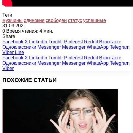
Теги
мужчины
одинокие
свободен
статус
успешные
31.03.2021
0
Время чтения: 4 мин.
Share
Facebook
X
LinkedIn
Tumblr
Pinterest
Reddit
Вконтакте
Одноклассники
Messenger
Messenger
WhatsApp
Telegram
Viber
Line
Facebook
X
LinkedIn
Tumblr
Pinterest
Reddit
Вконтакте
Одноклассники
Messenger
Messenger
WhatsApp
Telegram
Viber
ПОХОЖИЕ СТАТЬИ