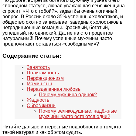
По дороге, встретив богатого мужчину и узнав о его
свободном статусе, любая уважающая себя женщина
спросит: «Что с тобой?». задал бы очень логичный
вопрос. В России около 35% успешных холостяков, и
общество охотно записывает завидных холостяков в
нетрадиционные команды. Красивый, богатый,
успешный, но одинокий. Да, не на сто процентов
натуральный! Почему успешные мужчины часто
предпочитают оставаться «свободными»?
Содержание статьи:
Занятость
Полигамность
Перфекционизм
Мамин сын
Неразделенная любовь
Почему мужчина одинок?
Жадность
Образ жизни
Почему великодушные, надёжные
мужчины часто остаются одни?
Читайте дальше интересные подробности о том, кто
такой натурал и как об этом судить.