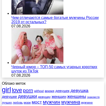
Чем отличаются самые богатые мужчины России
2019 от остальных?
07.08.2026
Черный юмор – ТОП-50 самых угарных коротких
шуток из TikTok
07.08.2026
Облако меток
girl
love
porn
девушка
девушек
without
время
девушки
женщины
женщин
девушке
девушку
знакомств
мужчин
мужчина
мост
море
лучших
любовь
мужчине