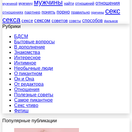
мужчины
отношения
найти
отношений
мужчину
мужчиной
секс
порно
понять
партнер
правильно
отношениях
причины
секса
сексом
советов
способов
сексе
советы
фильмов
Рубрики
БДСМ
Бытовые вопросы
В дополнение
Знакомства
Интересное
Интимное
Необычные люди
О пикантном
Он и Она
От редактора
Отношения
Полезные советы
Самое пикантное
Секс чтиво
Фетиш
Популярные публикации