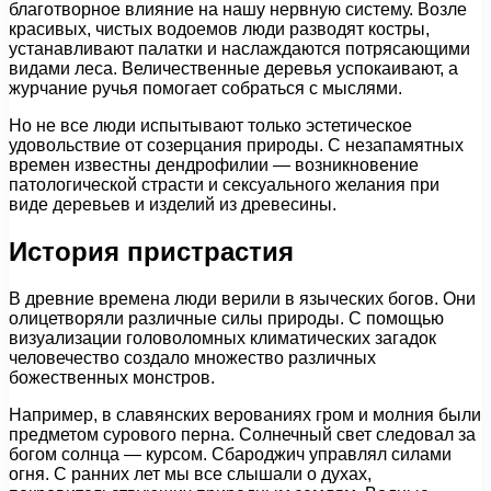
благотворное влияние на нашу нервную систему. Возле
красивых, чистых водоемов люди разводят костры,
устанавливают палатки и наслаждаются потрясающими
видами леса. Величественные деревья успокаивают, а
журчание ручья помогает собраться с мыслями.
Но не все люди испытывают только эстетическое
удовольствие от созерцания природы. С незапамятных
времен известны дендрофилии — возникновение
патологической страсти и сексуального желания при
виде деревьев и изделий из древесины.
История пристрастия
В древние времена люди верили в языческих богов. Они
олицетворяли различные силы природы. С помощью
визуализации головоломных климатических загадок
человечество создало множество различных
божественных монстров.
Например, в славянских верованиях гром и молния были
предметом сурового перна. Солнечный свет следовал за
богом солнца — курсом. Сбароджич управлял силами
огня. С ранних лет мы все слышали о духах,