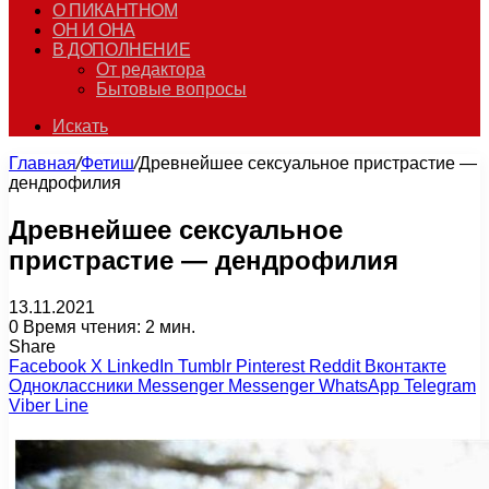
О ПИКАНТНОМ
ОН И ОНА
В ДОПОЛНЕНИЕ
От редактора
Бытовые вопросы
Искать
Главная
/
Фетиш
/
Древнейшее сексуальное пристрастие —
дендрофилия
Древнейшее сексуальное
пристрастие — дендрофилия
13.11.2021
0
Время чтения: 2 мин.
Share
Facebook
X
LinkedIn
Tumblr
Pinterest
Reddit
Вконтакте
Одноклассники
Messenger
Messenger
WhatsApp
Telegram
Viber
Line