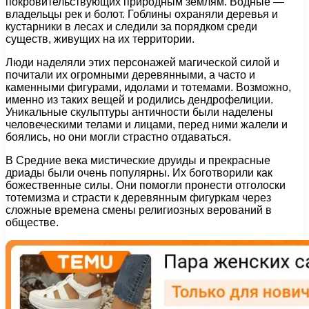
покровительствующих природным землям. Водные —
владельцы рек и болот. Гоблины охраняли деревья и
кустарники в лесах и следили за порядком среди
существ, живущих на их территории.
Люди наделяли этих персонажей магической силой и
почитали их огромными деревянными, а часто и
каменными фигурами, идолами и тотемами. Возможно,
именно из таких вещей и родились дендрофелиции.
Уникальные скульптуры античности были наделены
человеческими телами и лицами, перед ними жалели и
боялись, но они могли страстно отдаваться.
В Средние века мистические друиды и прекрасные
дриады были очень популярны. Их боготворили как
божественные силы. Они помогли пронести отголоски
тотемизма и страсти к деревянным фигуркам через
сложные времена смены религиозных верований в
обществе.