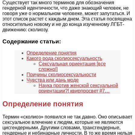
Существует так много терминов для обозначения
гендерной идентичности, что даже знающий человек, не
говоря уже о нормальном человеке, может запутаться. И
этот список растет с каждым днем. Эта статья посвящена
относительно новому и не до конца изученному ЛГБТ-
движению: сколиозу.
Содержание статьи:
Определение понятия
Какого рода сколиосексуальность
Сексуальная ориентация [все
сложно!]
Причины сколиосексуальности
Чувства или дань моде
Наука против женской сексуальной
ориентации?! квирпросвет #7…
Определение понятия
Термин «сколиоз» появился не так давно. Оно описывает
сексуальное влечение к людям, которые не являются
цисгендерными. Другими словами, трансгендерные,
гендерные и небинарные личности. В то же время нельзя