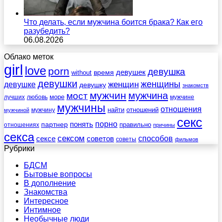
Что делать, если мужчина боится брака? Как его
разубедить?
06.08.2026
Облако меток
girl
love
porn
девушка
девушек
without
время
девушки
женщины
женщин
девушке
девушку
знакомств
мужчин
мужчина
мост
море
лучших
любовь
мужчине
мужчины
отношения
найти
отношений
мужчину
мужчиной
секс
порно
понять
партнер
правильно
отношениях
причины
секса
сексом
советов
способов
сексе
советы
фильмов
Рубрики
БДСМ
Бытовые вопросы
В дополнение
Знакомства
Интересное
Интимное
Необычные люди