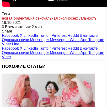
Теги
новая
ориентация
сексуальная
сколиосексуальность
19.10.2021
0
Время чтения: 2 мин.
Share
Facebook
X
LinkedIn
Tumblr
Pinterest
Reddit
Вконтакте
Одноклассники
Messenger
Messenger
WhatsApp
Telegram
Viber
Line
Facebook
X
LinkedIn
Tumblr
Pinterest
Reddit
Вконтакте
Одноклассники
Messenger
Messenger
WhatsApp
Telegram
Viber
ПОХОЖИЕ СТАТЬИ