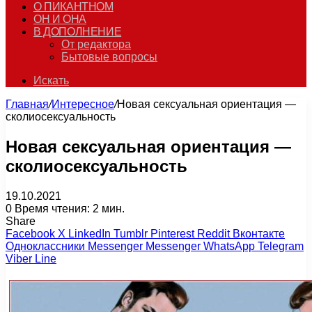
О ПИКАНТНОМ
ОН И ОНА
В ДОПОЛНЕНИЕ
От редактора
Бытовые вопросы
Искать
Главная
/
Интересное
/
Новая сексуальная ориентация —
сколиосексуальность
Новая сексуальная ориентация —
сколиосексуальность
19.10.2021
0
Время чтения: 2 мин.
Share
Facebook
X
LinkedIn
Tumblr
Pinterest
Reddit
Вконтакте
Одноклассники
Messenger
Messenger
WhatsApp
Telegram
Viber
Line