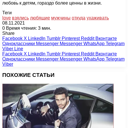
любовь к детям, гораздо более ценны в жизни.
Теги
love
взялись
любящие
мужчины
откуда
ухаживать
08.11.2021
0
Время чтения: 3 мин.
Share
Facebook
X
LinkedIn
Tumblr
Pinterest
Reddit
Вконтакте
Одноклассники
Messenger
Messenger
WhatsApp
Telegram
Viber
Line
Facebook
X
LinkedIn
Tumblr
Pinterest
Reddit
Вконтакте
Одноклассники
Messenger
Messenger
WhatsApp
Telegram
Viber
ПОХОЖИЕ СТАТЬИ