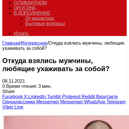
О ПИКАНТНОМ
ОН И ОНА
В ДОПОЛНЕНИЕ
От редактора
Бытовые вопросы
Искать
Главная
/
Интересное
/
Откуда взялись мужчины, любящие
ухаживать за собой?
Откуда взялись мужчины,
любящие ухаживать за собой?
08.11.2021
0
Время чтения: 3 мин.
Share
Facebook
X
LinkedIn
Tumblr
Pinterest
Reddit
Вконтакте
Одноклассники
Messenger
Messenger
WhatsApp
Telegram
Viber
Line