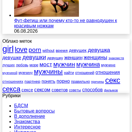
Фут-фетиш или почему кто-то не равнодушен к
красивым ножкам
06.08.2026
Облако меток
girl
love
porn
девушка
девушек
without
время
девушки
женщины
женщин
девушке
девушку
знакомств
мужчин
мужчина
мост
море
лучших
любовь
мужчине
мужчины
отношения
найти
отношений
мужчину
мужчиной
секс
порно
понять
партнер
правильно
отношениях
причины
секса
сексом
советов
способов
сексе
советы
фильмов
Рубрики
БДСМ
Бытовые вопросы
В дополнение
Знакомства
Интересное