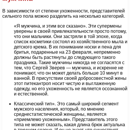
В зависимости от степени ухоженности, представителей
сильного пола можно разделить на несколько категорий.
«Я мужчина, и этим все сказано». Эти супермены
уверены в своей привлекательности просто потому,
что они мальчики. Они застряли в той эпохе, когда
список косметики состоял из хозяйственного мыла и
детского крема. В их понимании носки и пена для
бритья, подаренные на 23 февраля, непременно
должны быть растянуты до следующего такого
праздника. Такие мужчины никогда не согласятся с
тем, что Сергей Зверев — мужчина, и искренне не
понимают, что он может делать больше 10 минут в
ванной. В присутствии своей добросовестной жены
этот питекантроп носит чистую и выглаженную
одежду, но его ухоженность не является осознанной
и естественной.
Классический тип». Это самый широкий сегмент
мужского населения, который, по мнению
среднестатистической женщины, является
«приемлемо ухоженным». Представитель этого
типа не может сказать, какая длина брюк актуальна
в текущем сезоне. И он не знает, что существует