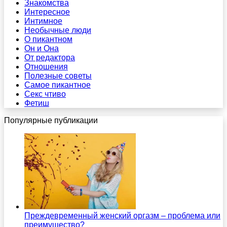
Знакомства
Интересное
Интимное
Необычные люди
О пикантном
Он и Она
От редактора
Отношения
Полезные советы
Самое пикантное
Секс чтиво
Фетиш
Популярные публикации
Преждевременный женский оргазм – проблема или
преимущество?