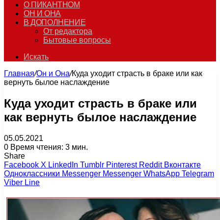
О ПИКАНТНОМ
ОН И ОНА
В ДОПОЛНЕНИЕ
От редактора
Бытовые вопросы
Искать
Главная
/
Он и Она
/
Куда уходит страсть в браке или как
вернуть былое наслаждение
Куда уходит страсть в браке или
как вернуть былое наслаждение
05.05.2021
0
Время чтения: 3 мин.
Share
Facebook
X
LinkedIn
Tumblr
Pinterest
Reddit
Вконтакте
Одноклассники
Messenger
Messenger
WhatsApp
Telegram
Viber
Line