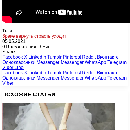
Теги
браке
вернуть
страсть
уходит
05.05.2021
0
Время чтения: 3 мин.
Share
Facebook
X
LinkedIn
Tumblr
Pinterest
Reddit
Вконтакте
Одноклассники
Messenger
Messenger
WhatsApp
Telegram
Viber
Line
Facebook
X
LinkedIn
Tumblr
Pinterest
Reddit
Вконтакте
Одноклассники
Messenger
Messenger
WhatsApp
Telegram
Viber
ПОХОЖИЕ СТАТЬИ