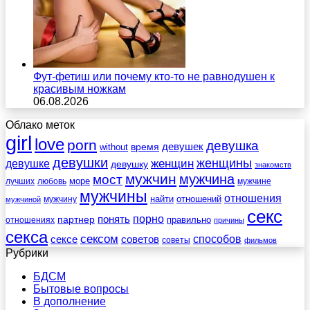
Фут-фетиш или почему кто-то не равнодушен к
красивым ножкам
06.08.2026
Облако меток
girl
love
porn
девушка
девушек
without
время
девушки
женщины
женщин
девушке
девушку
знакомств
мужчин
мужчина
мост
море
лучших
любовь
мужчине
мужчины
отношения
найти
отношений
мужчину
мужчиной
секс
порно
понять
партнер
правильно
отношениях
причины
секса
сексом
советов
способов
сексе
советы
фильмов
Рубрики
БДСМ
Бытовые вопросы
В дополнение