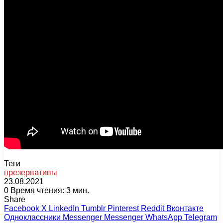
Теги
презервативы
23.08.2021
0
Время чтения: 3 мин.
Share
Facebook
X
LinkedIn
Tumblr
Pinterest
Reddit
Вконтакте
Одноклассники
Messenger
Messenger
WhatsApp
Telegram