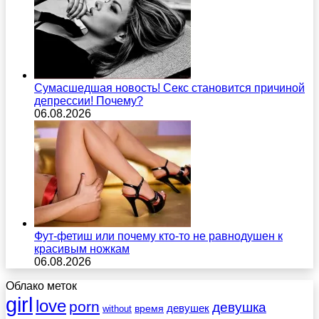
Сумасшедшая новость! Секс становится причиной
депрессии! Почему?
06.08.2026
Фут-фетиш или почему кто-то не равнодушен к
красивым ножкам
06.08.2026
Облако меток
girl
love
porn
девушка
девушек
without
время