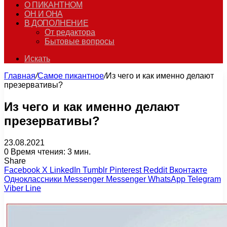
О ПИКАНТНОМ
ОН И ОНА
В ДОПОЛНЕНИЕ
От редактора
Бытовые вопросы
Искать
Главная
/
Самое пикантное
/
Из чего и как именно делают
презервативы?
Из чего и как именно делают
презервативы?
23.08.2021
0
Время чтения: 3 мин.
Share
Facebook
X
LinkedIn
Tumblr
Pinterest
Reddit
Вконтакте
Одноклассники
Messenger
Messenger
WhatsApp
Telegram
Viber
Line