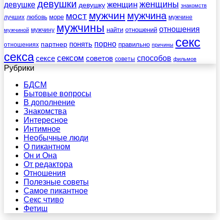
девушки
женщины
женщин
девушке
девушку
знакомств
мужчин
мужчина
мост
море
лучших
любовь
мужчине
мужчины
отношения
найти
отношений
мужчину
мужчиной
секс
порно
понять
партнер
правильно
отношениях
причины
секса
сексом
советов
способов
сексе
советы
фильмов
Рубрики
БДСМ
Бытовые вопросы
В дополнение
Знакомства
Интересное
Интимное
Необычные люди
О пикантном
Он и Она
От редактора
Отношения
Полезные советы
Самое пикантное
Секс чтиво
Фетиш