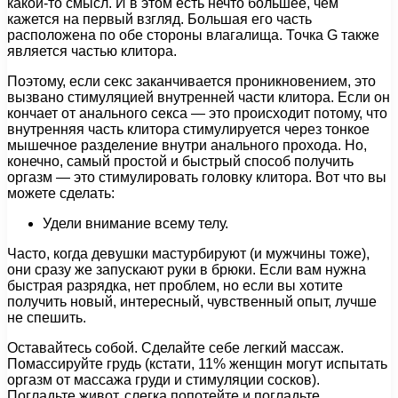
какой-то смысл. И в этом есть нечто большее, чем
кажется на первый взгляд. Большая его часть
расположена по обе стороны влагалища. Точка G также
является частью клитора.
Поэтому, если секс заканчивается проникновением, это
вызвано стимуляцией внутренней части клитора. Если он
кончает от анального секса — это происходит потому, что
внутренняя часть клитора стимулируется через тонкое
мышечное разделение внутри анального прохода. Но,
конечно, самый простой и быстрый способ получить
оргазм — это стимулировать головку клитора. Вот что вы
можете сделать:
Удели внимание всему телу.
Часто, когда девушки мастурбируют (и мужчины тоже),
они сразу же запускают руки в брюки. Если вам нужна
быстрая разрядка, нет проблем, но если вы хотите
получить новый, интересный, чувственный опыт, лучше
не спешить.
Оставайтесь собой. Сделайте себе легкий массаж.
Помассируйте грудь (кстати, 11% женщин могут испытать
оргазм от массажа груди и стимуляции сосков).
Погладьте живот, слегка попотейте и погладьте