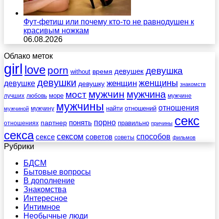
Фут-фетиш или почему кто-то не равнодушен к
красивым ножкам
06.08.2026
Облако меток
girl
love
porn
девушка
девушек
without
время
девушки
женщины
женщин
девушке
девушку
знакомств
мужчин
мужчина
мост
море
лучших
любовь
мужчине
мужчины
отношения
найти
отношений
мужчину
мужчиной
секс
порно
понять
партнер
правильно
отношениях
причины
секса
сексом
советов
способов
сексе
советы
фильмов
Рубрики
БДСМ
Бытовые вопросы
В дополнение
Знакомства
Интересное
Интимное
Необычные люди