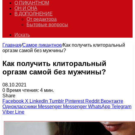
О ПИКАНТНОМ
ОН И ОНА
В ДОПОЛНЕНИЕ
От редактора
Бытовые вопросы
Искать
Главная
/
Самое пикантное
/
Как получить клиторальный
оргазм самой без мужчины?
Как получить клиторальный
оргазм самой без мужчины?
08.10.2021
0
Время чтения: 4 мин.
Share
Facebook
X
LinkedIn
Tumblr
Pinterest
Reddit
Вконтакте
Одноклассники
Messenger
Messenger
WhatsApp
Telegram
Viber
Line