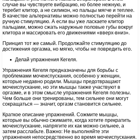
случае вы чувствуете вибрацию, но более нежную, и
теребит клитор, а не силикон, но пальцы мягче и теплее.
В качестве альтернативы можно полностью перейти на
ручную стимуляцию. А если вы уже ласкаете клитор
пальцами, можно сжать наружные половые губы вокруг
клитора и массировать его движениями «вверх-вниз».
Принцип тот же самый. Продолжайте стимуляцию до
достижения оргазма, но мягко, чтобы не повредить его.
Делай упражнения Кегеля.
Упражнения Кегеля предназначены для борьбы с
проблемами мочеиспускания, особенно у женщин,
которые недавно родили. Мышцы предотвращают
мочеиспускание, но эти мышцы также участвуют в
оргазме, и в этом смысле упражнения Кегеля полезны.
Чем больше они тренированы, тем сильнее они могут
сокращаться — значит, оргазм становится сильнее.
Краткое описание упражнений. Сожмите мышцы,
которые вы обычно сжимаете, когда хотите прекратить
мочеиспускание, напрягите их как можно сильнее, а
затем расслабьте. Важно: Не выполняйте эти
упражнения непосредственно во время мочеиспускания.