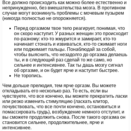
Все должно происходить как можно более естественно и
непринужденно, без вмешательства мозга. В противном
случае могут возникнуть проблемы с мочевым пузырем
(никогда полностью не опорожняется).
Перед оргазмом твое тело реагирует, понимая, что
он скоро наступит. У разных женщин это происходит
по-разному: кто-то жмурится и замирает, кто-то
начинает стонать и извиваться, кто-то сжимает ноги
или поджимает пальцы. Понаблюдай за собой,
чтобы выяснить, что незадолго до оргазма делаешь
ты, и в следующий раз сделай то же само, но
сильнее и интенсивнее. Так ты дашь мозгу сигнал
об оргазме, и он будет ярче и наступит быстрее.
Не торопись.
Чем дольше прелюдия, тем ярче оргазм. Вы можете
откладывать его несколько раз. То есть, если вы
чувствуете, что все кончено, вы можете прекратить ласки
или резко изменить стимуляцию (ласкать клитор,
почувствовать, что все почти кончено, остановиться и
помассировать грудь), возбуждение немного отступит, и
вы сможете продолжить снова. После такого оргазма он
становится сильнее, продолжительнее, ярче и
интенсивнее.