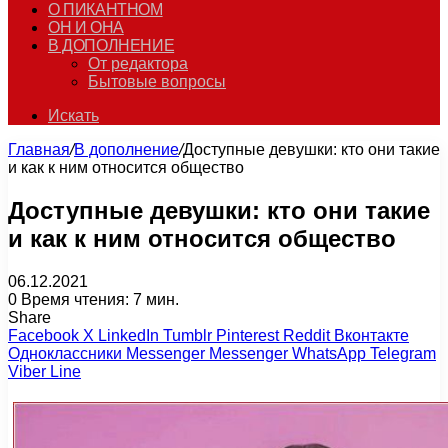
О ПИКАНТНОМ
ОН И ОНА
В ДОПОЛНЕНИЕ
От редактора
Бытовые вопросы
Искать
Главная
/
В дополнение
/
Доступные девушки: кто они такие
и как к ним относится общество
Доступные девушки: кто они такие
и как к ним относится общество
06.12.2021
0
Время чтения: 7 мин.
Share
Facebook
X
LinkedIn
Tumblr
Pinterest
Reddit
Вконтакте
Одноклассники
Messenger
Messenger
WhatsApp
Telegram
Viber
Line