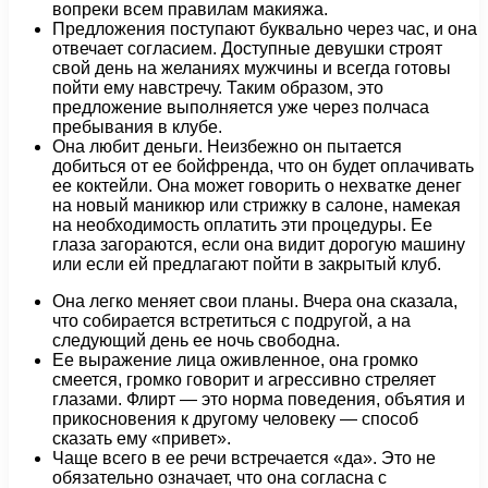
вопреки всем правилам макияжа.
Предложения поступают буквально через час, и она
отвечает согласием. Доступные девушки строят
свой день на желаниях мужчины и всегда готовы
пойти ему навстречу. Таким образом, это
предложение выполняется уже через полчаса
пребывания в клубе.
Она любит деньги. Неизбежно он пытается
добиться от ее бойфренда, что он будет оплачивать
ее коктейли. Она может говорить о нехватке денег
на новый маникюр или стрижку в салоне, намекая
на необходимость оплатить эти процедуры. Ее
глаза загораются, если она видит дорогую машину
или если ей предлагают пойти в закрытый клуб.
Она легко меняет свои планы. Вчера она сказала,
что собирается встретиться с подругой, а на
следующий день ее ночь свободна.
Ее выражение лица оживленное, она громко
смеется, громко говорит и агрессивно стреляет
глазами. Флирт — это норма поведения, объятия и
прикосновения к другому человеку — способ
сказать ему «привет».
Чаще всего в ее речи встречается «да». Это не
обязательно означает, что она согласна с