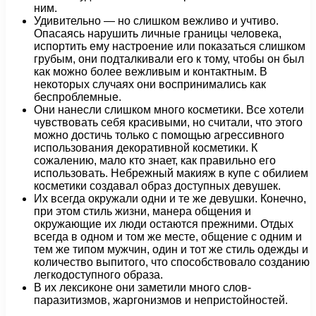
ним.
Удивительно — но слишком вежливо и учтиво.
Опасаясь нарушить личные границы человека,
испортить ему настроение или показаться слишком
грубым, они подталкивали его к тому, чтобы он был
как можно более вежливым и контактным. В
некоторых случаях они воспринимались как
беспроблемные.
Они нанесли слишком много косметики. Все хотели
чувствовать себя красивыми, но считали, что этого
можно достичь только с помощью агрессивного
использования декоративной косметики. К
сожалению, мало кто знает, как правильно его
использовать. Небрежный макияж в купе с обилием
косметики создавал образ доступных девушек.
Их всегда окружали одни и те же девушки. Конечно,
при этом стиль жизни, манера общения и
окружающие их люди остаются прежними. Отдых
всегда в одном и том же месте, общение с одним и
тем же типом мужчин, один и тот же стиль одежды и
количество выпитого, что способствовало созданию
легкодоступного образа.
В их лексиконе они заметили много слов-
паразитизмов, жаргонизмов и непристойностей.