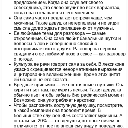
предложением. Когда она слушает своего
собеседника, это слово звучит во всех вариантах,
когда она соглашается с его мнением.
Она сама часто предлагает встречи чаще, чем
мужчины. Такие девушки нетерпеливы и не видят
смысла долго ждать приглашения от мужчины.
Ее любимые темы для разговора — самые
откровенные. Она сама любит банальные шутки и
вопросы в лоб и совершенно спокойно
воспринимает их от других. Разговор на первом
свидании о ее любимой позе в сексе — как разговор
о погоде.
Культура ее речи говорит сама за себя. В лексиконе
ужасно скрещиваются ненормативные выражения
и цитирование великих женщин. Кроме этих цитат
ей больше нечего сказать.
Вредные привычки — ее постоянные спутники. Она
курит и пьет там, где курить нельзя. Такая девушка
обычно пьет, чтобы забыть биографический момент.
Возможно, она употребляет наркотики.
Чтобы распознать доступную девушку, посмотрите,
в какой компании она проводит время. В
большинстве случаев 80% составляют мужчины. А
остальные 20% — это девушки, которые ничем не
отличаются от нее по внешнему виду и поведению.