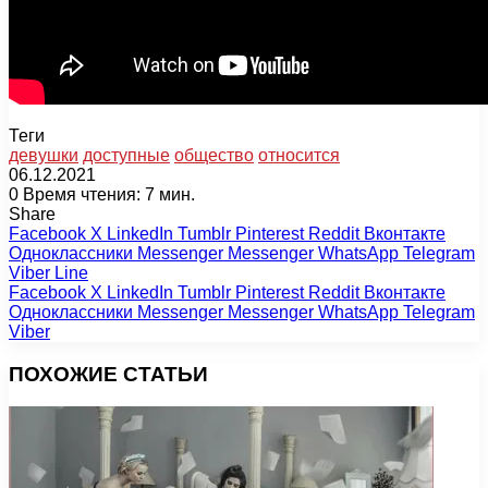
Теги
девушки
доступные
общество
относится
06.12.2021
0
Время чтения: 7 мин.
Share
Facebook
X
LinkedIn
Tumblr
Pinterest
Reddit
Вконтакте
Одноклассники
Messenger
Messenger
WhatsApp
Telegram
Viber
Line
Facebook
X
LinkedIn
Tumblr
Pinterest
Reddit
Вконтакте
Одноклассники
Messenger
Messenger
WhatsApp
Telegram
Viber
ПОХОЖИЕ СТАТЬИ