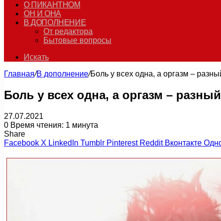
О ПИКАНТНОМ
ОН И ОНА
В ДОПОЛНЕНИЕ
От редактора
Бытовые вопросы
Искать
Главная
/
В дополнение
/
Боль у всех одна, а оргазм – разны
Боль у всех одна, а оргазм – разны
27.07.2021
0
Время чтения: 1 минута
Share
Facebook
X
LinkedIn
Tumblr
Pinterest
Reddit
Вконтакте
Одн