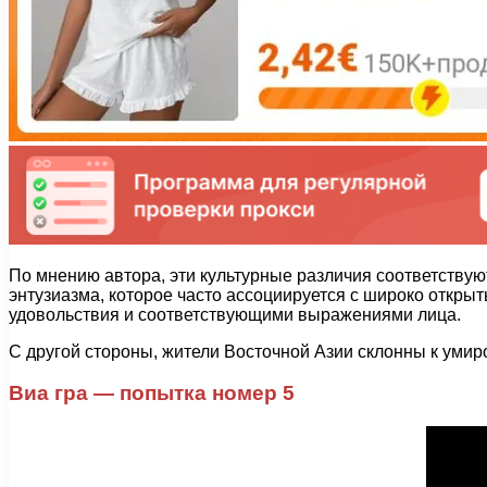
По мнению автора, эти культурные различия соответств
энтузиазма, которое часто ассоциируется с широко откры
удовольствия и соответствующими выражениями лица.
С другой стороны, жители Восточной Азии склонны к умир
Виа гра — попытка номер 5