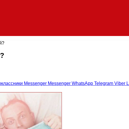
й?
й?
оклассники
Messenger
Messenger
WhatsApp
Telegram
Viber
L