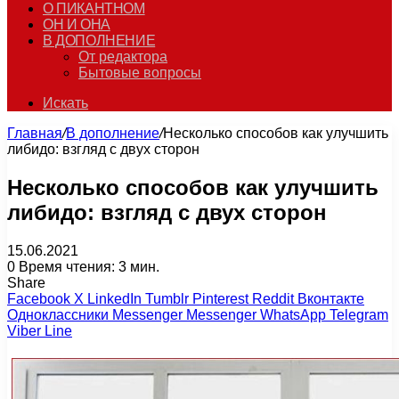
О ПИКАНТНОМ
ОН И ОНА
В ДОПОЛНЕНИЕ
От редактора
Бытовые вопросы
Искать
Главная
/
В дополнение
/
Несколько способов как улучшить
либидо: взгляд с двух сторон
Несколько способов как улучшить
либидо: взгляд с двух сторон
15.06.2021
0
Время чтения: 3 мин.
Share
Facebook
X
LinkedIn
Tumblr
Pinterest
Reddit
Вконтакте
Одноклассники
Messenger
Messenger
WhatsApp
Telegram
Viber
Line