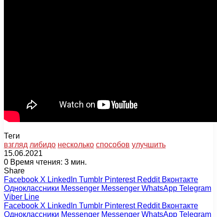
Теги
взгляд
либидо
несколько
способов
улучшить
15.06.2021
0
Время чтения: 3 мин.
Share
Facebook
X
LinkedIn
Tumblr
Pinterest
Reddit
Вконтакте
Одноклассники
Messenger
Messenger
WhatsApp
Telegram
Viber
Line
Facebook
X
LinkedIn
Tumblr
Pinterest
Reddit
Вконтакте
Одноклассники
Messenger
Messenger
WhatsApp
Telegram