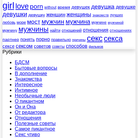
girl
love
porn
девушка
девушек
девушке
время
without
девушки
женщины
женщин
девушку
лучших
знакомств
мужчин
мужчина
мост
море
любовь
мужчине
мужчиной
мужчины
отношения
найти
отношений
мужчину
отношениях
секс
секса
порно
понять
партнер
правильно
причины
сексом
советов
способов
сексе
советы
фильмов
Рубрики
БДСМ
Бытовые вопросы
В дополнение
Знакомства
Интересное
Интимное
Необычные люди
О пикантном
Он и Она
От редактора
Отношения
Полезные советы
Самое пикантное
Секс чтиво