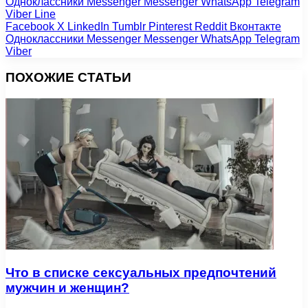
Одноклассники
Messenger
Messenger
WhatsApp
Telegram
Viber
Line
Facebook
X
LinkedIn
Tumblr
Pinterest
Reddit
Вконтакте
Одноклассники
Messenger
Messenger
WhatsApp
Telegram
Viber
ПОХОЖИЕ СТАТЬИ
Что в списке сексуальных предпочтений
мужчин и женщин?