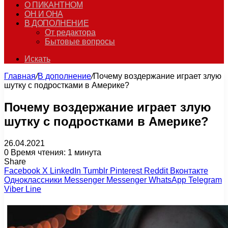
О ПИКАНТНОМ
ОН И ОНА
В ДОПОЛНЕНИЕ
От редактора
Бытовые вопросы
Искать
Главная
/
В дополнение
/
Почему воздержание играет злую
шутку с подростками в Америке?
Почему воздержание играет злую
шутку с подростками в Америке?
26.04.2021
0
Время чтения: 1 минута
Share
Facebook
X
LinkedIn
Tumblr
Pinterest
Reddit
Вконтакте
Одноклассники
Messenger
Messenger
WhatsApp
Telegram
Viber
Line