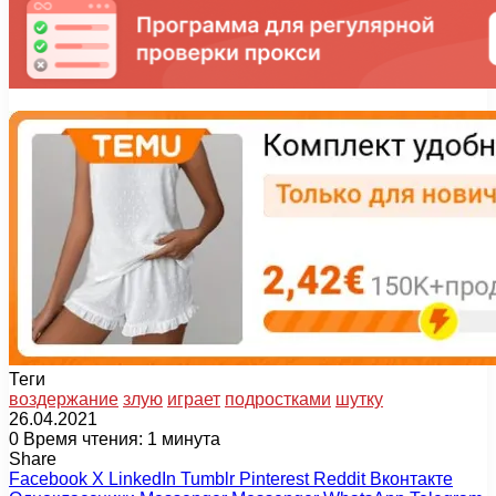
Теги
воздержание
злую
играет
подростками
шутку
26.04.2021
0
Время чтения: 1 минута
Share
Facebook
X
LinkedIn
Tumblr
Pinterest
Reddit
Вконтакте