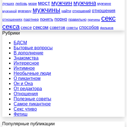
мужчин
мужчина
мост
море
лучших
любовь
мужчине
мужчины
отношения
найти
отношений
мужчину
мужчиной
секс
порно
понять
партнер
правильно
отношениях
причины
секса
сексом
советов
способов
сексе
советы
фильмов
Рубрики
БДСМ
Бытовые вопросы
В дополнение
Знакомства
Интересное
Интимное
Необычные люди
О пикантном
Он и Она
От редактора
Отношения
Полезные советы
Самое пикантное
Секс чтиво
Фетиш
Популярные публикации